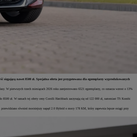
ść sięgającą nawet 8500 zł. Specjalna oferta jest przygotowana dla egzemplarzy wyprodukowanych
sy. W pierwszych trzech miesiącach 2026 roku zarejestrowano 6521 egzemplarzy, co oznacza wzrost o 13%
 8500 zł. W ramach tej oferty ceny Corolli Hatchback zaczynają się od 122 000 zł, natomiast TS Kombi
i przewidziano również mocniejszy napęd 2.0 Hybrid o mocy 178 KM, który zapewnia lepsze osiągi przy