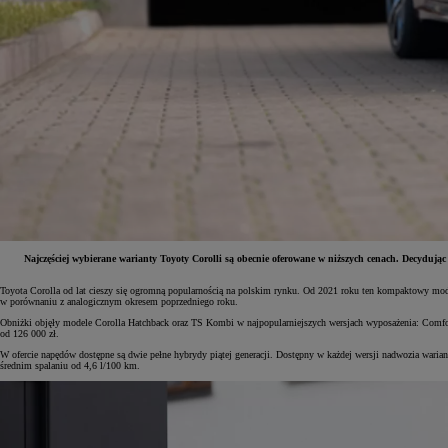
Najczęściej wybierane warianty Toyoty Corolli są obecnie oferowane w niższych cenach. Decyduj
Toyota Corolla od lat cieszy się ogromną popularnością na polskim rynku. Od 2021 roku ten kompaktowy mo
w porównaniu z analogicznym okresem poprzedniego roku.
Od
81 900 zł
Obniżki objęły modele Corolla Hatchback oraz TS Kombi w najpopularniejszych wersjach wyposażenia: Comfor
od 126 000 zł.
Yaris Cross
HYBRID
W ofercie napędów dostępne są dwie pełne hybrydy piątej generacji. Dostępny w każdej wersji nadwozia war
średnim spalaniu od 4,6 l/100 km.