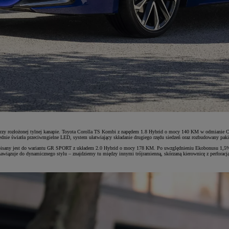
w przy rozłożonej tylnej kanapie. Toyota Corolla TS Kombi z napędem 1.8 Hybrid o mocy 140 KM w odmianie C
zednie światła przeciwmgielne LED, system ułatwiający składanie drugiego rzędu siedzeń oraz rozbudowany pa
przypisany jest do wariantu GR SPORT z układem 2.0 Hybrid o mocy 178 KM. Po uwzględnieniu Ekobonusu 1,5% 
ązuje do dynamicznego stylu – znajdziemy tu między innymi trójramienną, skórzaną kierownicę z perforacją 