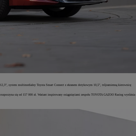
 12,3", system multimedialny Toyota Smart Connect z ekranem dotykowym 10,5", trójramienną kierownicę
5%, rozpoczyna się od 157 000 zł. Wariant inspirowany osiągnięciami zespołu TOYOTA GAZOO Racing wyróżnia