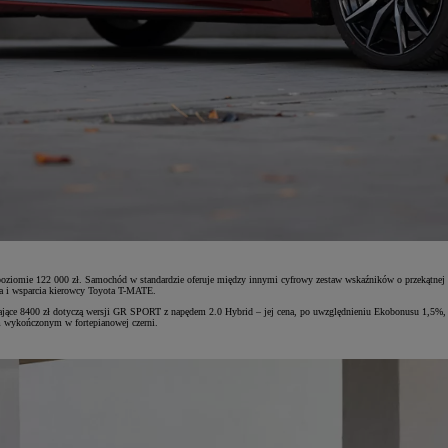
oziomie 122 000 zł. Samochód w standardzie oferuje między innymi cyfrowy zestaw wskaźników o przekątnej
wa i wsparcia kierowcy Toyota T-MATE.
sięgające 8400 zł dotyczą wersji GR SPORT z napędem 2.0 Hybrid – jej cena, po uwzględnieniu Ekobonusu 1,
m wykończonym w fortepianowej czerni.