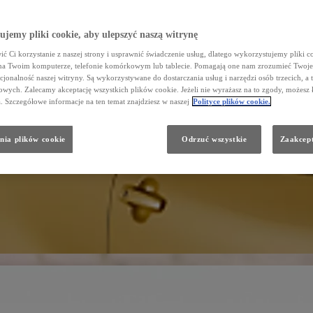
jemy pliki cookie, aby ulepszyć naszą witrynę
ć Ci korzystanie z naszej strony i usprawnić świadczenie usług, dlatego wykorzystujemy pliki co
na Twoim komputerze, telefonie komórkowym lub tablecie. Pomagają one nam zrozumieć Twoje 
cjonalność naszej witryny. Są wykorzystywane do dostarczania usług i narzędzi osób trzecich, a 
wych. Zalecamy akceptację wszystkich plików cookie. Jeżeli nie wyrażasz na to zgody, możesz 
a. Szczegółowe informacje na ten temat znajdziesz w naszej
Polityce plików cookie.
nia plików cookie
Odrzuć wszystkie
Zaakcept