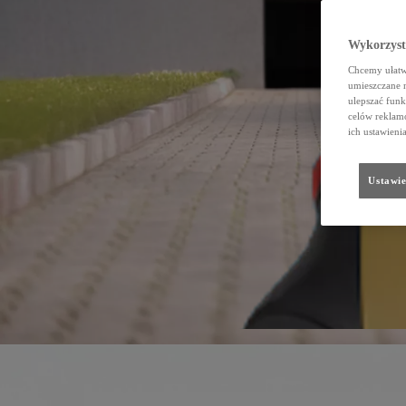
Wykorzystu
Chcemy ułatwi
umieszczane 
ulepszać funk
celów reklamo
ich ustawieni
Ustawie