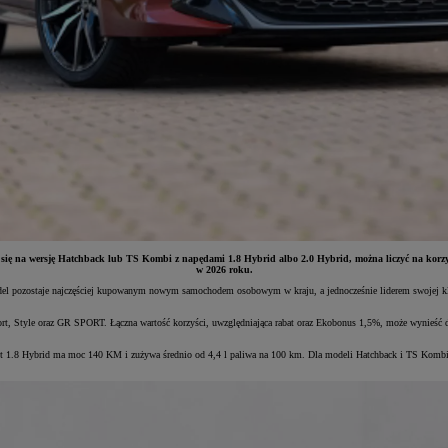
ąc się na wersję Hatchback lub TS Kombi z napędami 1.8 Hybrid albo 2.0 Hybrid, można liczyć na korzy
w 2026 roku.
del pozostaje najczęściej kupowanym nowym samochodem osobowym w kraju, a jednocześnie liderem swojej kla
t, Style oraz GR SPORT. Łączna wartość korzyści, uwzględniająca rabat oraz Ekobonus 1,5%, może wynieść do
iant 1.8 Hybrid ma moc 140 KM i zużywa średnio od 4,4 l paliwa na 100 km. Dla modeli Hatchback i TS Komb