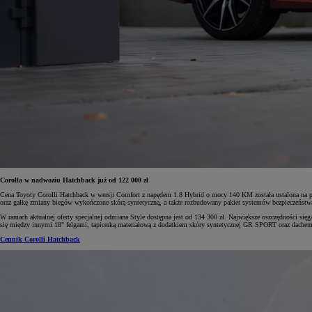
Corolla w nadwoziu Hatchback już od 122 000 zł
Cena Toyoty Corolli Hatchback w wersji Comfort z napędem 1.8 Hybrid o mocy 140 KM została ustalona na p
oraz gałkę zmiany biegów wykończone skórą syntetyczną, a także rozbudowany pakiet systemów bezpieczeńst
W ramach aktualnej oferty specjalnej odmiana Style dostępna jest od 134 300 zł. Największe oszczędności 
się między innymi 18" felgami, tapicerką materiałową z dodatkiem skóry syntetycznej GR SPORT oraz dache
Cennik Corolli Hatchback