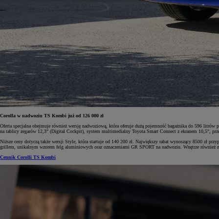
Od
105 300 zł
Corolla Hatchback
HYBRID
Corolla w nadwoziu TS Kombi już od 126 000 zł
Oferta specjalna obejmuje również wersję nadwoziową, która oferuje dużą pojemność bagażnika do 596 litró
na tablicy zegarów 12,3" (Digital Cockpit), system multimedialny Toyota Smart Connect z ekranem 10,5", pr
Niższe ceny dotyczą także wersji Style, która startuje od 140 200 zł. Największy rabat wynoszący 8500 zł 
grillem, unikalnym wzorem felg aluminiowych oraz oznaczeniami GR SPORT na nadwoziu. Wnętrze również nawi
Cennik Corolli TS Kombi