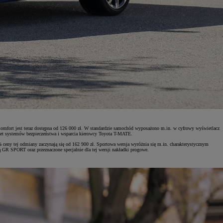
omfort jest teraz dostępna od 126 000 zł. W standardzie samochód wyposażono m.in. w cyfrowy wyświetlacz
kiet systemów bezpieczeństwa i wsparcia kierowcy Toyota T-MATE.
ceny tej odmiany zaczynają się od 162 900 zł. Sportowa wersja wyróżnia się m.in. charakterystycznym
GR SPORT oraz przeznaczone specjalnie dla tej wersji nakładki progowe.