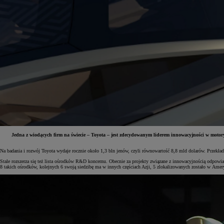
Jedna z wiodących firm na świecie – Toyota – jest zdecydowanym liderem innowacyjności w motory
Na badania i rozwój Toyota wydaje rocznie około 1,3 bln jenów, czyli równowartość 8,8 mld dolarów. Przekłada
Od
81 900 zł
Stale rozszerza się też lista ośrodków R&D koncernu. Obecnie za projekty związane z innowacyjnością odpowiad
8 takich ośrodków, kolejnych 6 swoją siedzibę ma w innych częściach Azji, 5 zlokalizowanych zostało w Amer
Yaris Cross
HYBRID