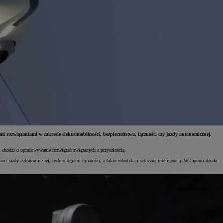
 rozwiązaniami w zakresie elektromobilności, bezpieczeństwa, łączności czy jazdy autonomicznej.
li chodzi o opracowywanie rozwiązań związanych z przyszłością.
i jazdy autonomicznej, technologiami łączności, a także robotyką i sztuczną inteligencją. W Japonii działa