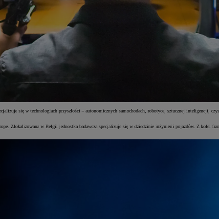
alizuje się w technologiach przyszłości – autonomicznych samochodach, robotyce, sztucznej inteligencji, czys
urope. Zlokalizowana w Belgii jednostka badawcza specjalizuje się w dziedzinie inżynierii pojazdów. Z kolei