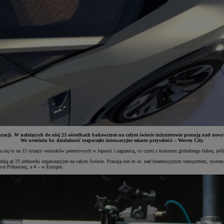
zacji. W należących do niej 23 ośrodkach badawczym na całym świecie inżynierowie pracują nad nowymi
We wrześniu br. działalność rozpoczęło innowacyjne miasto przyszłości – Woven City.
 się to na 15 tysięcy wniosków patentowych w Japonii i zagranicą, co czyni z koncernu globalnego lidera, jeś
ają aż 23 jednostki organizacyjne na całym świecie. Pracują one m.in. nad bezemisyjnym transportem, systemam
yce Północnej, a 4 – w Europie.