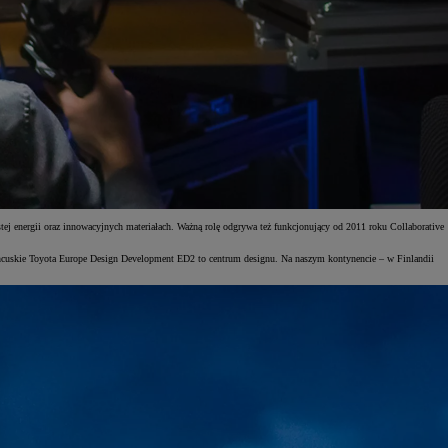
tej energii oraz innowacyjnych materiałach. Ważną rolę odgrywa też funkcjonujący od 2011 roku Collaborative
 francuskie Toyota Europe Design Development ED2 to centrum designu. Na naszym kontynencie – w Finlandii