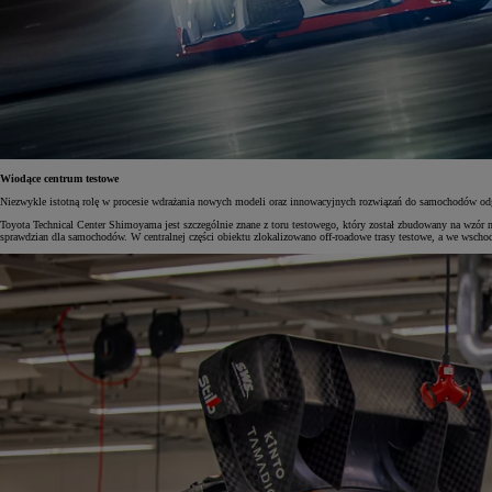
Od
105 300 zł
Corolla Hatchback
HYBRID
Wiodące centrum testowe
Niezwykle istotną rolę w procesie wdrażania nowych modeli oraz innowacyjnych rozwiązań do samochodów o
Toyota Technical Center Shimoyama jest szczególnie znane z toru testowego, który został zbudowany na wzór 
sprawdzian dla samochodów. W centralnej części obiektu zlokalizowano off-roadowe trasy testowe, a we wschod