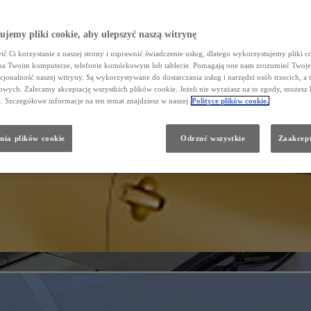
jemy pliki cookie, aby ulepszyć naszą witrynę
ć Ci korzystanie z naszej strony i usprawnić świadczenie usług, dlatego wykorzystujemy pliki co
na Twoim komputerze, telefonie komórkowym lub tablecie. Pomagają one nam zrozumieć Twoje 
cjonalność naszej witryny. Są wykorzystywane do dostarczania usług i narzędzi osób trzecich, a 
wych. Zalecamy akceptację wszystkich plików cookie. Jeżeli nie wyrażasz na to zgody, możesz 
a. Szczegółowe informacje na ten temat znajdziesz w naszej
Polityce plików cookie.
nia plików cookie
Odrzuć wszystkie
Zaakcept