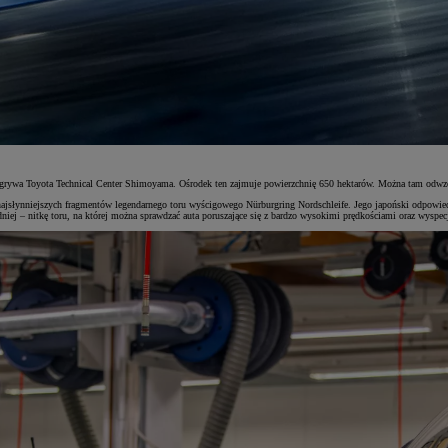
dgrywa Toyota Technical Center Shimoyama. Ośrodek ten zajmuje powierzchnię 650 hektarów. Można tam odwz
najsłynniejszych fragmentów legendarnego toru wyścigowego Nürburgring Nordschleife. Jego japoński odpowiedn
niej – nitkę toru, na której można sprawdzać auta poruszające się z bardzo wysokimi prędkościami oraz wyspec