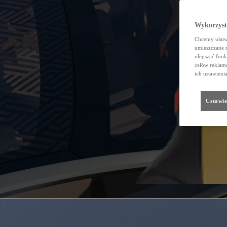
Wykorzystu
Chcemy ułatwi
umieszczane 
ulepszać funk
celów reklamo
ich ustawieni
Ustawie