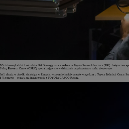
Wśród amerykańskich ośrodków R&D uwagę zwraca zwłaszcza Toyota Research Institute (TRI). Instytut ten specj
Safety Research Center (CSRC) specjalizujący się w dziedzinie bezpieczeństwa ruchu drogowego.
Jeśli chodzi o ośrodki działające w Europie, wspomnieć należy przede wszystkim o Toyota Technical Center E
i Niemczech – pracują też inżynierowie z TOYOTA GAZOO Racing.