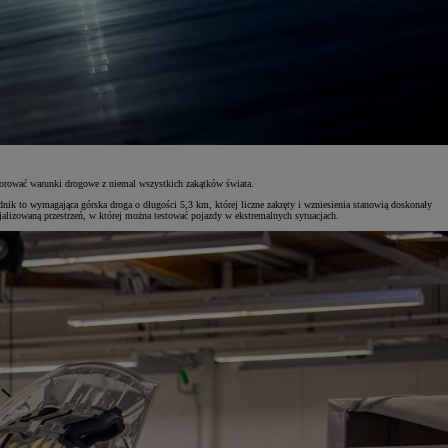
orować warunki drogowe z niemal wszystkich zakątków świata.
ik to wymagająca górska droga o długości 5,3 km, której liczne zakręty i wzniesienia stanowią doskonały
jalizowaną przestrzeń, w której można testować pojazdy w ekstremalnych sytuacjach.