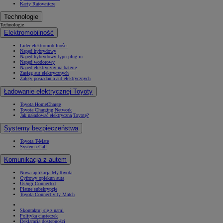
Karty Ratownicze
Technologie
Technologie
Elektromobilność
Lider elektromobilności
Napęd hybrydowy
Napęd hybrydowy typu plug-in
Napęd wodorowy
Napęd elektryczny na baterię
Zasięg aut elektrycznych
Zalety posiadania aut elektrycznych
Ładowanie elektrycznej Toyoty
Toyota HomeCharge
Toyota Charging Network
Jak naładować elektryczną Toyotę?
Systemy bezpieczeństwa
Toyota T-Mate
System eCall
Komunikacja z autem
Nowa aplikacja MyToyota
Cyfrowy opiekun auta
Usługi Connected
Płatne subskrypcje
Toyota Connectivity Match
Skontaktuj się z nami
Polityka ciasteczek
Deklaracja dostępności