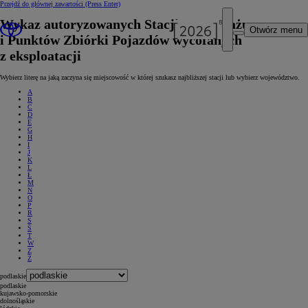
Przejdź do głównej zawartości
(Press Enter)
Wykaz autoryzowanych Stacji Demontażu
Otwórz menu
i Punktów Zbiórki Pojazdów wycofanych
z eksploatacji
Wybierz literę na jaką zaczyna się miejscowość w której szukasz najbliższej stacji lub wybierz województwo.
A
B
C
D
E
G
H
I
J
K
L
Ł
M
N
O
P
R
S
Ś
T
W
Z
Ż
podlaskie
podlaskie
kujawsko-pomorskie
dolnośląskie