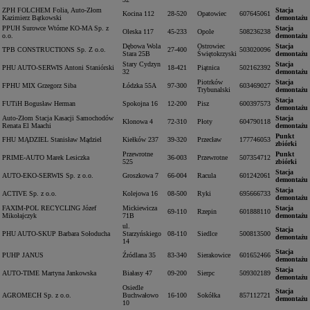
ZPH FOLCHEM Folia, Auto-Złom
Stacja
Kocina 112
28-520
Opatowiec
607645061
Kazimierz Bątkowski
demontażu
PPUH Surowce Wtórne KO-MA Sp. z
Stacja
Oleska 117
45-233
Opole
508236238
o.o.
demontażu
Dębowa Wola
Ostrowiec
Stacja
TPB CONSTRUCTIONS Sp. Z o.o.
27-400
503020096
Stara 25B
Świętokrzyski
demontażu
Stary Cydzyn
Stacja
PHU AUTO-SERWIS Antoni Staniórski
18-421
Piątnica
502162392
32
demontażu
Piotrków
Stacja
FPHU MIX Grzegorz Siba
Łódzka 55A
97-300
603469027
Trybunalski
demontażu
Stacja
FUTiH Bogusław Herman
Spokojna 16
12-200
Pisz
600397573
demontażu
Auto-Złom Stacja Kasacji Samochodów
Stacja
Klonowa 4
72-310
Płoty
604790118
Renata El Maachi
demontażu
Punkt
FHU MĄDZIEL Stanisław Mądziel
Kiełków 237
39-320
Przecław
177746053
zbiórki
Przewrotne
Punkt
PRIME-AUTO Marek Lesiczka
36-003
Przewrotne
507354712
525
zbiórki
Stacja
AUTO-EKO-SERWIS Sp. z o.o.
Groszkowa 7
66-004
Racula
601242061
demontażu
Stacja
ACTIVE Sp. z o.o.
Kolejowa 16
08-500
Ryki
695666733
demontażu
FAXIM-POL RECYCLING Józef
Mickiewicza
Stacja
69-110
Rzepin
601888110
Mikołajczyk
71B
demontażu
ul.
Stacja
PHU AUTO-SKUP Barbara Sołoducha
Starzyńskiego
08-110
Siedlce
500813500
demontażu
14
Stacja
PUHP JANUS
Źródlana 35
83-340
Sierakowice
601652466
demontażu
Stacja
AUTO-TIME Martyna Jankowska
Białasy 47
09-200
Sierpc
509302189
demontażu
Osiedle
Stacja
AGROMECH Sp. z o.o.
Buchwałowo
16-100
Sokółka
857112721
demontażu
10