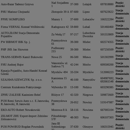
Nad Stojadłem
Punkt
Auto-Bazar Tadeusz Grzywa
37-300
Leżajsk
697818880
1
zbiórki
Stacja
PHU Mariusz Chojnacki
Złotopole 39 A
87-600
Lipno
607623622
demontażu
Punkt
PPHU KOMPLEKS
Mazury 1
37-600
Lubaczów
166322284
zbiórki
Stacja
Firma VERNAL Konrad Wróblewski
Radogoszcz 42
59-800
Lubań
501466460
demontażu
AUTO-ZŁOM Stacja Demontażu
Lubochnia
Stacja
Za Wodą 17
97-217
501553809
Pojazdów
Dworska
demontażu
Przemysłowa
Stacja
PW BIBMOT BIK Sp. j.
39-300
Mielec
602574355
61
demontażu
Podleszany
Punkt
PHP JHS Jan Skowron
39-300
Mielec
607250509
215
zbiórki
Stacja
TRANS-SERWIS Kamil Bukowski
Nowa 25
06-500
Mława
501302999
demontażu
Wancerzów ul.
Stacja
FHU Andrzej Bajor
42-244
Mstów
609500200
Sadowa 71
demontażu
Kasacja Pojazdów, Auto-Handel Konrad
Stacja
Mystków 494
33-334
Mystków
512006223
Górski
demontażu
Kamienna 15
604987692,
Stacja
SZAJAWA SZEWCZYK Sp. z o.o.
46-100
Namysłów
A
692661548
demontażu
Stacja
Centrum Kształcenia Praktycznego
Wyborska 10
13-100
Nidzica
603290385
demontażu
Stacja
ZPHU ZALESIE Kazimierz Beleć
Bliżyce 17
42-320
Niegowa
509872669
demontażu
PUH Remi Serwis Auto s.c. E.Janowska,
Przemysłowa
Stacja
26-052
Nowiny
519147087
R.Janowski, R.Janowski
38
demontażu
Stacja
EKO-AUTO Robert Nowakowski
Mostowa 8 A
58-116
Nowizna
667005104
demontażu
ZELMOT ZHU Export-Import Zdzisław
Piłsudskiego
Stacja
48-303
Nysa
606107303
Zelmanowicz
57F
demontażu
Jana III
Punkt
PUH POW-BUD Bogdan Powroźnik
Sobieskiego
37-630
Oleszyce
166315945
zbiórki
32