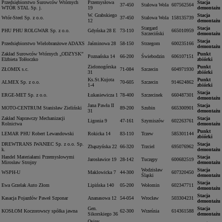
Przedsiębiorstwo Surowców Wtórnych
Przemysłowa
Stacja
37-450
Stalowa Wola
607562564
WTÓR STAL Sp. j.
19
demontażu
W. Grabskiego
Stacja
Wtór-Steel Sp. z o.o.
37-450
Stalowa Wola
158135739
12
demontażu
Stargard
Stacja
PHU PHU ROLGWAR Sp. z o.o.
Gdyńska 28 E
73-110
665010959
Szczeciński
demontażu
Stacja
Przedsiębiorstwo Wielobranżowe ADAXS
Jaśminowa 28
58-150
Strzegom
600235166
demontażu
Zakład Surowców Wtórnych „ODZYSK”
Punkt
Poznańska 14
66-200
Świebodzin
606107151
Elżbieta Tołłoczko
zbiórki
Zielonogórska
Punkt
ZŁOMIX s.c.
71-084
Szczecin
604971930
31
zbiórki
Ks.St.Kujota
Punkt
ALMEX Sp. z o.o.
70-605
Szczecin
914624862
1-4
zbiórki
Stacja
ERGE-MET Sp. z o.o.
Łukasiewicza 1
78-400
Szczecinek
660487301
demontażu
Jana Pawła II
Stacja
MOTO-CENTRUM Stanisław Zieliński
89-200
Szubin
665300901
31
demontażu
Zakład Naprawczy Mechanizacji
Stacja
Ligonia 9
47-161
Szymiszów
602263761
Rolnictwa
demontażu
Punkt
LEMAR PHU Robert Lewandowski
Rokicka 14
83-110
Tczew
585301144
zbiórki
DREWTRANS IWANIEC Sp. z o.o. Sp.
Stacja
Zbąszyńska 22
66-320
Trzciel
695076962
k.
demontażu
Handel Materiałami Przemysłowymi
Stacja
Jarosławice 19
28-142
Tuczępy
600682519
Mirosław Strojny
demontażu
Wodzisław
Stacja
WSPH-U
Maklowicka 7
44-300
607320450
Śląski
demontażu
Stacja
Ewa Grzelak Auto Złom
Lipińska 140
05-200
Wołomin
602347711
demontażu
Stacja
Kasacja Pojazdów Paweł Szponar
Ananasowa 12
54-054
Wrocław
503304231
demontażu
Gen.
Stacja
KOSŁOM Koczorowscy spółka jawna
62-300
Września
614361588
Sikorskiego 36
demontażu
Osipy