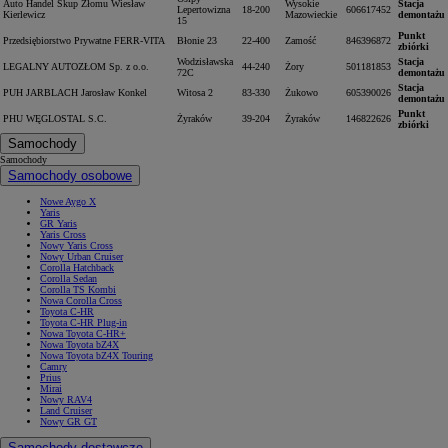
Auto Handel Skup Złomu Wiesław
Wysokie
Stacja
Lepertowizna
18-200
606617452
Kierlewicz
Mazowieckie
demontażu
15
Punkt
Przedsiębiorstwo Prywatne FERR-VITA
Błonie 23
22-400
Zamość
846396872
zbiórki
Wodzisławska
Stacja
LEGALNY AUTOZŁOM Sp. z o.o.
44-240
Żory
501181853
72C
demontażu
Stacja
PUH JARBLACH Jarosław Konkel
Witosa 2
83-330
Żukowo
605390026
demontażu
Punkt
PHU WĘGLOSTAL S.C.
Żyraków
39-204
Żyraków
146822626
zbiórki
Samochody
Samochody
Samochody osobowe
Nowe Aygo X
Yaris
GR Yaris
Yaris Cross
Nowy Yaris Cross
Nowy Urban Cruiser
Corolla Hatchback
Corolla Sedan
Corolla TS Kombi
Nowa Corolla Cross
Toyota C-HR
Toyota C-HR Plug-in
Nowa Toyota C-HR+
Nowa Toyota bZ4X
Nowa Toyota bZ4X Touring
Camry
Prius
Mirai
Nowy RAV4
Land Cruiser
Nowy GR GT
Samochody dostawcze