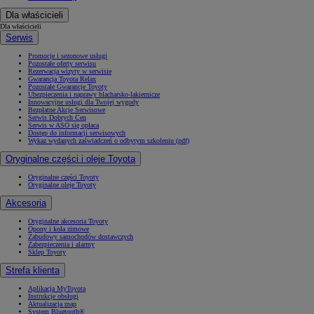
Dla właścicieli
Dla właścicieli
Serwis
Promocje i sezonowe usługi
Pozostałe oferty serwisu
Rezerwacja wizyty w serwisie
Gwarancja Toyota Relax
Pozostałe Gwarancje Toyoty
Ubezpieczenia i naprawy blacharsko-lakiernicze
Innowacyjne usługi dla Twojej wygody
Bezpłatne Akcje Serwisowe
Serwis Dobrych Cen
Serwis w ASO się opłaca
Dostęp do informacji serwisowych
Wykaz wydanych zaświadczeń o odbytym szkoleniu (pdf)
Oryginalne części i oleje Toyota
Oryginalne części Toyoty
Oryginalne oleje Toyoty
Akcesoria
Oryginalne akcesoria Toyoty
Opony i koła zimowe
Zabudowy samochodów dostawczych
Zabezpieczenia i alarmy
Sklep Toyoty
Strefa klienta
Aplikacja MyToyota
Instrukcje obsługi
Aktualizacja map
System Bluetooth®