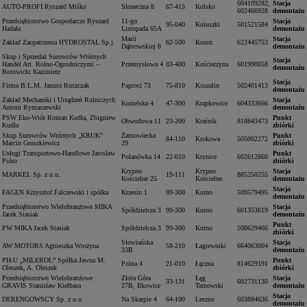
604109282,
Stacja
AUTO-PROFI Ryszard Miśko
Słoneczna 8
67-415
Kolsko
602466928
demontażu
Przedsiębiorstwo Gospodarcze Ryszard
11-go
Stacja
95-040
Koluszki
501521584
Hadała
Listopada 65A
demontażu
Marii
Stacja
Zakład Zaopatrzenia HYDROSTAL Sp.j.
62-500
Konin
622445753
Dąbrowskiej 8
demontażu
Skup i Sprzedaż Surowców Wtórnych
Stacja
Handel Art. Rolno-Ogrodniczymi –
Przemysłowa 4
83-400
Kościerzyna
601990058
demontażu
Borowicki Kazimierz
Stacja
Firma B.L.M. Janusz Ruszczak
Paproci 73
75-810
Koszalin
502401413
demontażu
Zakład Mechaniki i Urządzeń Rolniczych
Stacja
Kozielska 4
47-300
Krapkowice
604333666
Antoni Rymaszewski
demontażu
PSW Eko-Wtór Roman Kudła, Zbigniew
Punkt
Obwodowa 11
23-200
Kraśnik
818843473
Kudła
zbiórki
Skup Surowców Wtórnych „KRUK”
Żarnowiecka
Punkt
84-110
Krokowa
505002272
Marcin Gruszkiewicz
29
zbiórki
Usługi Transportowo-Handlowe Jarosław
Punkt
Polanówka 14
22-610
Krynice
602612860
Pióro
zbiórki
Krypno
Krypno
Stacja
MARKEL Sp. z o.o.
19-111
885250255
Kościelne 25
Kościelne
demontażu
Stacja
FAGEN Krzysztof Falczewski i spółka
Krzesin 1
99-300
Kutno
509579495
demontażu
Przedsiębiorstwo Wielobranżowe MIKA
Stacja
Spółdzielcza 3
99-300
Kutno
601353619
Jacek Stasiak
demontażu
Punkt
PW MIKA Jacek Stasiak
Spółdzielcza 3
99-300
Kutno
508629466
zbiórki
Słowiańska
Stacja
AW MOTORS Agnieszka Wrożyna
58-210
Łagiewniki
664063004
33B
demontażu
PH-U „MILEROL” Spółka Jawna M.
Punkt
Polna 4
21-010
Łęczna
814629191
Oleszek, A. Oleszek
zbiórki
Przedsiębiorstwo Wielobranżowe
Złota Góra
Łęg
Stacja
33-131
602731130
GRAVIS Stanisław Kiełbasa
27B, Ilkowice
Tarnowski
demontażu
Stacja
DERENGOWSCY Sp. z o.o.
Na Skarpie 4
64-100
Leszno
603884636
demontażu