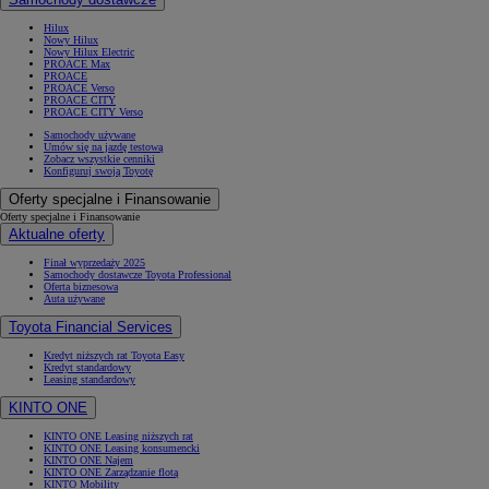
Hilux
Nowy Hilux
Nowy Hilux Electric
PROACE Max
PROACE
PROACE Verso
PROACE CITY
PROACE CITY Verso
Samochody używane
Umów się na jazdę testową
Zobacz wszystkie cenniki
Konfiguruj swoją Toyotę
Oferty specjalne i Finansowanie
Oferty specjalne i Finansowanie
Aktualne oferty
Finał wyprzedaży 2025
Samochody dostawcze Toyota Professional
Oferta biznesowa
Auta używane
Toyota Financial Services
Kredyt niższych rat Toyota Easy
Kredyt standardowy
Leasing standardowy
KINTO ONE
KINTO ONE Leasing niższych rat
KINTO ONE Leasing konsumencki
KINTO ONE Najem
KINTO ONE Zarządzanie flotą
KINTO Mobility