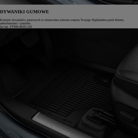
DYWANIKI GUMOWE
Komplet dywaników gumowych to niezawodna ochrona wnętrza Twojego Highlandera przed błotem,
zabrudzeniami i piachem.
[nr kat. PT908-48201-20]