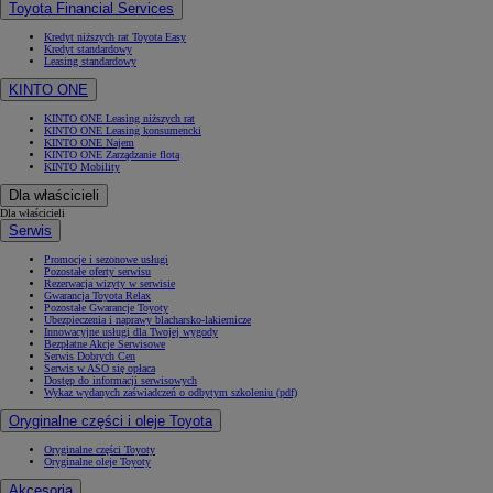
Toyota Financial Services
Kredyt niższych rat Toyota Easy
Kredyt standardowy
Leasing standardowy
KINTO ONE
KINTO ONE Leasing niższych rat
KINTO ONE Leasing konsumencki
KINTO ONE Najem
KINTO ONE Zarządzanie flotą
KINTO Mobility
Dla właścicieli
Dla właścicieli
Serwis
Promocje i sezonowe usługi
Pozostałe oferty serwisu
Rezerwacja wizyty w serwisie
Gwarancja Toyota Relax
Pozostałe Gwarancje Toyoty
Ubezpieczenia i naprawy blacharsko-lakiernicze
Innowacyjne usługi dla Twojej wygody
Bezpłatne Akcje Serwisowe
Serwis Dobrych Cen
Serwis w ASO się opłaca
Dostęp do informacji serwisowych
Wykaz wydanych zaświadczeń o odbytym szkoleniu (pdf)
Oryginalne części i oleje Toyota
Oryginalne części Toyoty
Oryginalne oleje Toyoty
Akcesoria