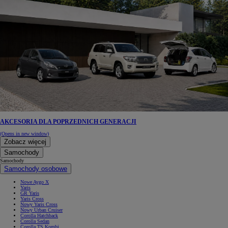
AKCESORIA DLA POPRZEDNICH GENERACJI
(Opens in new window)
Zobacz więcej
Samochody
Samochody
Samochody osobowe
Nowe Aygo X
Yaris
GR Yaris
Yaris Cross
Nowy Yaris Cross
Nowy Urban Cruiser
Corolla Hatchback
Corolla Sedan
Corolla TS Kombi