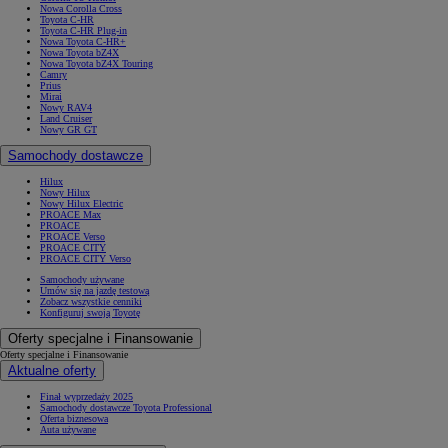
Nowa Corolla Cross
Toyota C-HR
Toyota C-HR Plug-in
Nowa Toyota C-HR+
Nowa Toyota bZ4X
Nowa Toyota bZ4X Touring
Camry
Prius
Mirai
Nowy RAV4
Land Cruiser
Nowy GR GT
Samochody dostawcze
Hilux
Nowy Hilux
Nowy Hilux Electric
PROACE Max
PROACE
PROACE Verso
PROACE CITY
PROACE CITY Verso
Samochody używane
Umów się na jazdę testową
Zobacz wszystkie cenniki
Konfiguruj swoją Toyotę
Oferty specjalne i Finansowanie
Oferty specjalne i Finansowanie
Aktualne oferty
Finał wyprzedaży 2025
Samochody dostawcze Toyota Professional
Oferta biznesowa
Auta używane