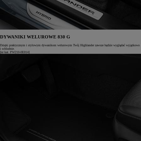
DYWANIKI WELUROWE 830 G
Dzięki praktycznym i stylowym dywanikom welurowym Twój Highlander zawsze będzie wyglądać wyjątkowo
i schludnie.
[nr kat. PW210-0E014]