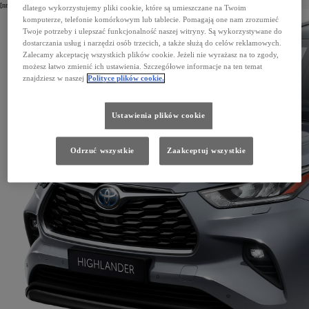
[nr kat. PK175-48L0E]
dlatego wykorzystujemy pliki cookie, które są umieszczane na Twoim
komputerze, telefonie komórkowym lub tablecie. Pomagają one nam zrozumieć
Twoje potrzeby i ulepszać funkcjonalność naszej witryny. Są wykorzystywane do
dostarczania usług i narzędzi osób trzecich, a także służą do celów reklamowych.
Zalecamy akceptację wszystkich plików cookie. Jeżeli nie wyrażasz na to zgody,
możesz łatwo zmienić ich ustawienia. Szczegółowe informacje na ten temat
znajdziesz w naszej
Polityce plików cookie.
Ustawienia plików cookie
Odrzuć wszystkie
Zaakceptuj wszystkie