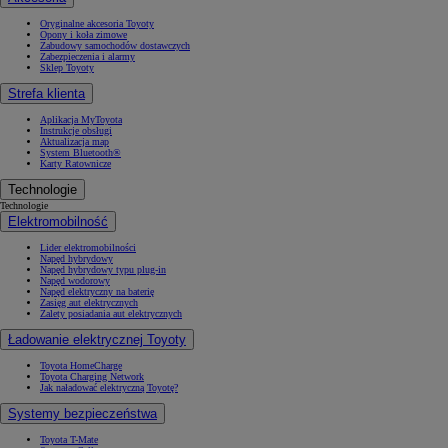
Oryginalne akcesoria Toyoty
Opony i koła zimowe
Zabudowy samochodów dostawczych
Zabezpieczenia i alarmy
Sklep Toyoty
Strefa klienta
Aplikacja MyToyota
Instrukcje obsługi
Aktualizacja map
System Bluetooth®
Karty Ratownicze
Technologie
Technologie
Elektromobilność
Lider elektromobilności
Napęd hybrydowy
Napęd hybrydowy typu plug-in
Napęd wodorowy
Napęd elektryczny na baterię
Zasięg aut elektrycznych
Zalety posiadania aut elektrycznych
Ładowanie elektrycznej Toyoty
Toyota HomeCharge
Toyota Charging Network
Jak naładować elektryczną Toyotę?
Systemy bezpieczeństwa
Toyota T-Mate