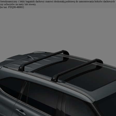
Aerodynamiczny i lekki bagażnik dachowy stanowi doskonałą podstawę do zamontowania boksów dachowych
czy uchwytów na narty lub rowery.
[nr kat. PZQ30-48081]