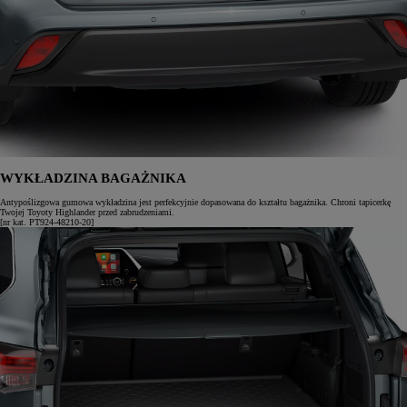
WYKŁADZINA BAGAŻNIKA
Antypoślizgowa gumowa wykładzina jest perfekcyjnie dopasowana do kształtu bagażnika. Chroni tapicerkę
Twojej Toyoty Highlander przed zabrudzeniami.
[nr kat. PT924-48210-20]