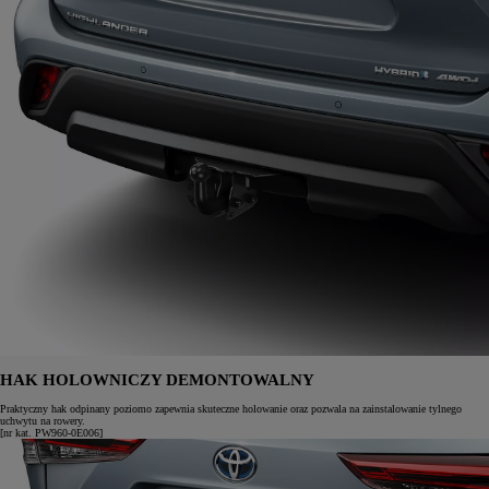
HAK HOLOWNICZY DEMONTOWALNY
Praktyczny hak odpinany poziomo zapewnia skuteczne holowanie oraz pozwala na zainstalowanie tylnego
uchwytu na rowery.
[nr kat. PW960-0E006]