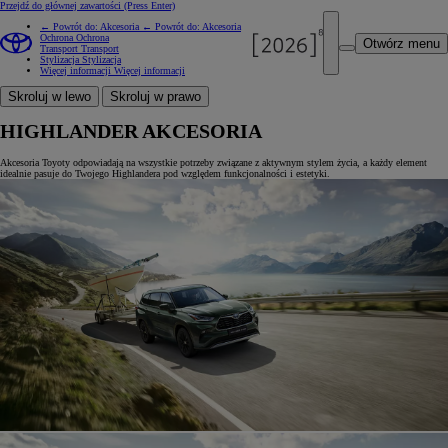
Przejdź do głównej zawartości
(Press Enter)
← Powrót do: Akcesoria
← Powrót do: Akcesoria
Ochrona
Ochrona
Otwórz menu
Transport
Transport
Stylizacja
Stylizacja
Więcej informacji
Więcej informacji
Skroluj w lewo
Skroluj w prawo
HIGHLANDER AKCESORIA
Akcesoria Toyoty odpowiadają na wszystkie potrzeby związane z aktywnym stylem życia, a każdy element
idealnie pasuje do Twojego Highlandera pod względem funkcjonalności i estetyki.