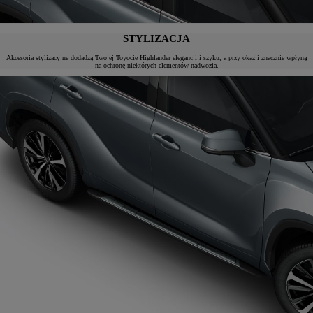
STYLIZACJA
Akcesoria stylizacyjne dodadzą Twojej Toyocie Highlander elegancji i szyku, a przy okazji znacznie wpłyną
na ochronę niektórych elementów nadwozia.