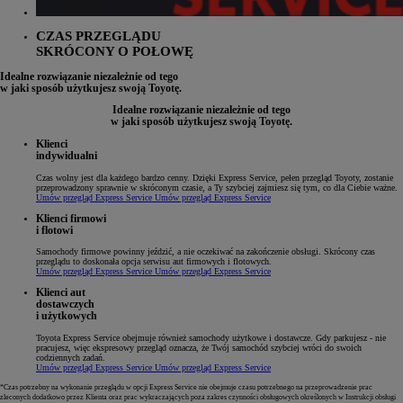
CZAS PRZEGLĄDU
SKRÓCONY O POŁOWĘ
Idealne rozwiązanie niezależnie od tego
w jaki sposób użytkujesz swoją Toyotę.
Idealne rozwiązanie niezależnie od tego
w jaki sposób użytkujesz swoją Toyotę.
Klienci
indywidualni
Czas wolny jest dla każdego bardzo cenny. Dzięki Express Service, pełen przegląd Toyoty, zostanie
przeprowadzony sprawnie w skróconym czasie, a Ty szybciej zajmiesz się tym, co dla Ciebie ważne.
Umów przegląd Express Service
Umów przegląd Express Service
Klienci firmowi
i flotowi
Samochody firmowe powinny jeździć, a nie oczekiwać na zakończenie obsługi. Skrócony czas
przeglądu to doskonała opcja serwisu aut firmowych i flotowych.
Umów przegląd Express Service
Umów przegląd Express Service
Klienci aut
dostawczych
i użytkowych
Toyota Express Service obejmuje również samochody użytkowe i dostawcze. Gdy parkujesz - nie
pracujesz, więc ekspresowy przegląd oznacza, że Twój samochód szybciej wróci do swoich
codziennych zadań.
Umów przegląd Express Service
Umów przegląd Express Service
*Czas potrzebny na wykonanie przeglądu w opcji Express Service nie obejmuje czasu potrzebnego na przeprowadzenie prac
zleconych dodatkowo przez Klienta oraz prac wykraczających poza zakres czynności obsługowych określonych w Instrukcji obsługi