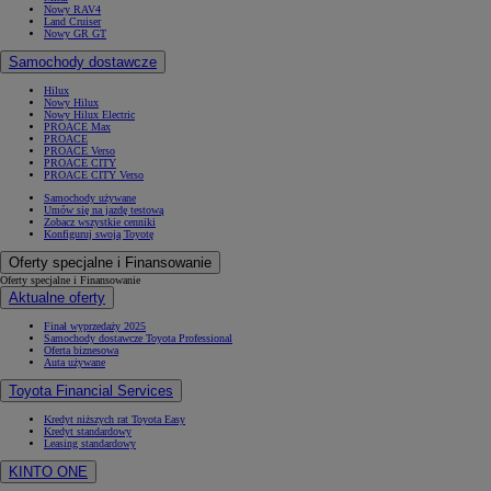
Nowy RAV4
Land Cruiser
Nowy GR GT
Samochody dostawcze
Hilux
Nowy Hilux
Nowy Hilux Electric
PROACE Max
PROACE
PROACE Verso
PROACE CITY
PROACE CITY Verso
Samochody używane
Umów się na jazdę testową
Zobacz wszystkie cenniki
Konfiguruj swoją Toyotę
Oferty specjalne i Finansowanie
Oferty specjalne i Finansowanie
Aktualne oferty
Finał wyprzedaży 2025
Samochody dostawcze Toyota Professional
Oferta biznesowa
Auta używane
Toyota Financial Services
Kredyt niższych rat Toyota Easy
Kredyt standardowy
Leasing standardowy
KINTO ONE