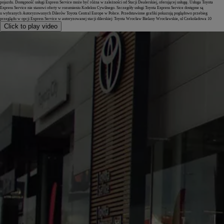
pojazdu. Dostępność usługi Express Service może być różna w zależności od Stacji Dealerskiej, oferującej usługę. Usługa Toyota
Express Service nie stanowi oferty w rozumieniu Kodeksu Cywilnego. Szczegóły usługi Toyota Express Service dostępne są
u wybranych Autoryzowanych Dilerów Toyota Central Europe w Polsce. Przedstawione grafiki pokazują poglądowo przebieg
przeglądu w opcji Express Service w autoryzowanej stacji dilerskiej: Toyota Wrocław Bielany Wrocławskie, ul Czekoladowa 10
Click to play video