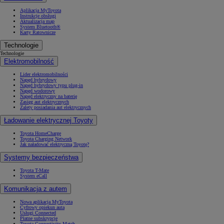
Aplikacja MyToyota
Instrukcje obsługi
Aktualizacja map
System Bluetooth®
Karty Ratownicze
Technologie
Technologie
Elektromobilność
Lider elektromobilności
Napęd hybrydowy
Napęd hybrydowy typu plug-in
Napęd wodorowy
Napęd elektryczny na baterię
Zasięg aut elektrycznych
Zalety posiadania aut elektrycznych
Ładowanie elektrycznej Toyoty
Toyota HomeCharge
Toyota Charging Network
Jak naładować elektryczną Toyotę?
Systemy bezpieczeństwa
Toyota T-Mate
System eCall
Komunikacja z autem
Nowa aplikacja MyToyota
Cyfrowy opiekun auta
Usługi Connected
Płatne subskrypcje
Toyota Connectivity Match