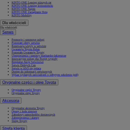
KINTO ONE Leasing niższych rat
KINTO ONE Leasing konsumencki
KINTO ONE Najem
KINTO ONE Zarządzanie flotą
KINTO Mobility
Dla właścicieli
Dla właścicieli
Serwis
Promocje i sezonowe usługi
Pozostałe oferty serwisu
Rezerwacja wizyty w serwisie
Gwarancja Toyota Relax
Pozostałe Gwarancje Toyoty
Ubezpieczenia i naprawy blacharsko-lakiernicze
Innowacyjne usługi dla Twojej wygody
Bezpłatne Akcje Serwisowe
Serwis Dobrych Cen
Serwis w ASO się opłaca
Dostęp do informacji serwisowych
Wykaz wydanych zaświadczeń o odbytym szkoleniu (pdf)
Oryginalne części i oleje Toyota
Oryginalne części Toyoty
Oryginalne oleje Toyoty
Akcesoria
Oryginalne akcesoria Toyoty
Opony i koła zimowe
Zabudowy samochodów dostawczych
Zabezpieczenia i alarmy
Sklep Toyoty
Strefa klienta