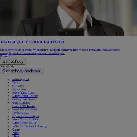
TOYOTA VIDEO SERVICE ADVISOR
Nie mamy nic do ukrycia. W specjalnej aplikacji obejrzysz film video z przeglądu i błyskawicznie
zaakceptujesz koszt ewentualnych prac dodatkowych.
Sprawdź
Samochody
Samochody
Samochody osobowe
Nowe Aygo X
Yaris
GR Yaris
Yaris Cross
Nowy Yaris Cross
Nowy Urban Cruiser
Corolla Hatchback
Corolla Sedan
Corolla TS Kombi
Nowa Corolla Cross
Toyota C-HR
Toyota C-HR Plug-in
Nowa Toyota C-HR+
Nowa Toyota bZ4X
Nowa Toyota bZ4X Touring
Camry
Prius
Mirai