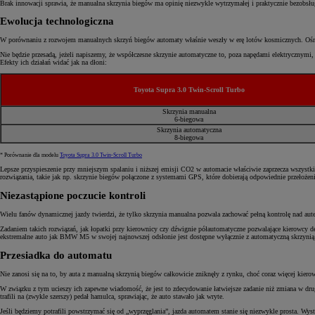
Brak innowacji sprawia, że manualna skrzynia biegów ma opinię niezwykle wytrzymałej i praktycznie bezobsługow
Ewolucja technologiczna
W porównaniu z rozwojem manualnych skrzyń biegów automaty właśnie weszły w erę lotów kosmicznych. Ośmi
Nie będzie przesadą, jeżeli napiszemy, że współczesne skrzynie automatyczne to, poza napędami elektrycznymi
Efekty ich działań widać jak na dłoni:
Toyota Supra 3.0 Twin-Scroll Turbo
Skrzynia manualna
6-biegowa
Skrzynia automatyczna
8-biegowa
* Porównanie dla modelu
Toyota Supra 3.0 Twin-Scroll Turbo
Lepsze przyspieszenie przy mniejszym spalaniu i niższej emisji CO2 w automacie właściwie zaprzecza wszystki
rozwiązania, takie jak np. skrzynie biegów połączone z systemami GPS, które dobierają odpowiednie przełożeni
Niezastąpione poczucie kontroli
Wielu fanów dynamicznej jazdy twierdzi, że tylko skrzynia manualna pozwala zachować pełną kontrolę nad aut
Zadaniem takich rozwiązań, jak łopatki przy kierownicy czy dźwignie półautomatyczne pozwalające kierowcy 
ekstremalne auto jak BMW M5 w swojej najnowszej odsłonie jest dostępne wyłącznie z automatyczną skrzyni
Przesiadka do automatu
Nie zanosi się na to, by auta z manualną skrzynią biegów całkowicie zniknęły z rynku, choć coraz więcej ki
W związku z tym ucieszy ich zapewne wiadomość, że jest to zdecydowanie łatwiejsze zadanie niż zmiana w dru
trafili na (zwykle szerszy) pedał hamulca, sprawiając, że auto stawało jak wryte.
Jeśli będziemy potrafili powstrzymać się od „wyprzęglania”, jazda automatem stanie się niezwykle prosta. Wy