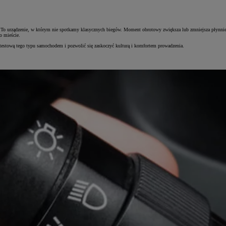
. To urządzenie, w którym nie spotkamy klasycznych biegów. Moment obrotowy zwiększa lub zmniejsza płynnie, 
po mieście.
 testową tego typu samochodem i pozwolić się zaskoczyć kulturą i komfortem prowadzenia.