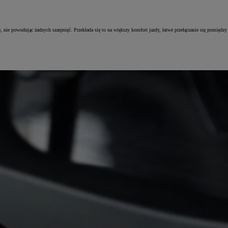
nie powodując żadnych szarpnięć. Przekłada się to na większy komfort jazdy, łatwe przełączanie się pomiędzy