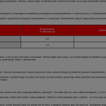
ej konstrukcji. Niestety, oznacza także, że komfort jazdy właściwie nie różni się od tego sprzed kilku dziesi
obiegowe, dwusprzęgłowe przekładnie pozwalające na zmianę przełożenia w czasie liczonym w milisekundac
, jeden z najszybciej ewoluujących komponentów w motoryzacji. Konstruktorzy dążą do zapewnienia jeszcze leps
Przyspieszenie
Spalani
0–100 km/h [s]
4,6
4,3
emu, co do tej pory mówiono o automatach. Istnieje bardzo duża szansa, że ta różnica będzie się dodatkowo p
e, przewidując zakręty i skrzyżowania.
em. Skrzynie automatyczne w autach sportowych coraz szybciej zbliżają się jednak do poziomu bezpośredniośc
decydować o zmianie biegu na wyższy lub niższy, jest przywrócenie sportowego ducha pojazdom niewyposażonym
ą biegów.
erowców zaczyna brać pod uwagę przesiadkę do „automatu”. Powodem tego jest coraz większa dostępność, a co 
gą stronę i nauka jazdy autem z trzema pedałami. Właściwie trzeba pamiętać tylko o jednym – by lewa noga sp
starczy wybrać kierunek jazdy (do przodu lub do tyłu), a następnie dodawać gazu lub hamować. Inteligentne u