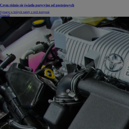
Czym różnią się światła pozycyjne od postojowych
Sytuacje w których należy z nich korzystać
Sprawdź
Od
105 300 zł
Corolla Hatchback
HYBRID