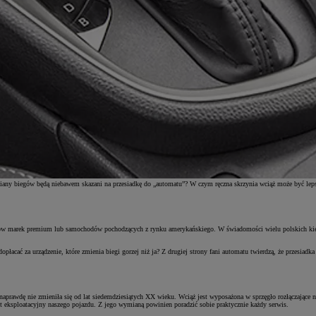
ej zmiany biegów będą niebawem skazani na przesiadkę do „automatu”? W czym ręczna skrzynia wciąż może być l
entów marek premium lub samochodów pochodzących z rynku amerykańskiego. W świadomości wielu polskich k
łacać za urządzenie, które zmienia biegi gorzej niż ja? Z drugiej strony fani automatu twierdzą, że przesiad
prawdę nie zmieniła się od lat siedemdziesiątych XX wieku. Wciąż jest wyposażona w sprzęgło rozłączające nap
ent eksploatacyjny naszego pojazdu. Z jego wymianą powinien poradzić sobie praktycznie każdy serwis.