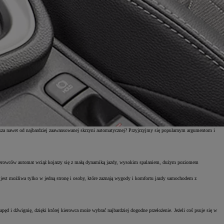
epsza nawet od najbardziej zaawansowanej skrzyni automatycznej? Przyjrzyjmy się popularnym argumentom i
ierowców automat wciąż kojarzy się z małą dynamiką jazdy, wysokim spalaniem, dużym poziomem
ka jest możliwa tylko w jedną stronę i osoby, które zaznają wygody i komfortu jazdy samochodem z
ęd i dźwignię, dzięki której kierowca może wybrać najbardziej dogodne przełożenie. Jeżeli coś psuje się w