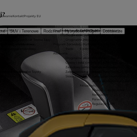
j?
nsowanie
Kontakt
Projekty EU
a dla firm
Oryginalne części i oleje Toyoty
Ekobonus dla hybryd Toyoty
Kluby dla dzieci i młodzieży
zne
SUV i Terenowe
Rodzinne
Hybrydowe Plug-in
Dostawcze
ie
 Toyota?
a Financial Services
Oferta dla osób z niepełnosprawnościami
Oryginalne części
Toyota Kids
nego
e
Kredyt niższych rat Toyota Easy
Oryginalne oleje
Toyota Juniors
o gwarancji podstawowej
 Europie
Kredyt standardowy
Program Sprzedaży Hurtowej Trade
Konkurs Dream Car
lakierniczego
oyoty
Leasing standardowy
Trade
Elektromobilność
e
ay
Akcesoria
Lider elektromobilności
bility
Oryginalne akcesoria Toyoty
Napęd hybrydowy
 środowisko
Opony i koła zimowe
Napęd hybrydowy typu plug-in
Takata
LTP
Zabudowy samochodów dostawczych
Napęd wodorowy
awarii lub kolizji
ordowych Przebiegów Toyoty
Zabezpieczenia i alarmy
Napęd elektryczny na baterię
zne Modele
Sklep Toyoty
Zasięg aut elektrycznych
ntów
Zalety posiadania aut elektry
Aktualności
Nowości i wydarzenia
Newsletter
Porady
Regulacje CAFE