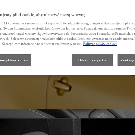
jemy pliki cookie, aby ulepszyć naszą witrynę
ć Ci korzystanie z naszej strony i usprawnić świadczenie usług, dlatego wykorzystujemy pliki co
na Twoim komputerze, telefonie komórkowym lub tablecie. Pomagają one nam zrozumieć Twoje 
cjonalność naszej witryny. Są wykorzystywane do dostarczania usług i narzędzi osób trzecich, a 
wych. Zalecamy akceptację wszystkich plików cookie. Jeżeli nie wyrażasz na to zgody, możesz 
a. Szczegółowe informacje na ten temat znajdziesz w naszej
Polityce plików cookie.
nia plików cookie
Odrzuć wszystkie
Zaakcept