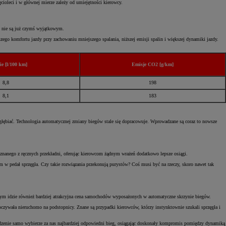
ęcioleci i w głównej mierze zależy od umiejętności kierowcy.
h nie są już czymś wyjątkowym.
zego komfortu jazdy przy zachowaniu mniejszego spalania, niższej emisji spalin i większej dynamiki jazdy.
e [l/100 km]
Emisje CO2 [g/km]
8,8
198
8,1
183
ogłębiać. Technologia automatycznej zmiany biegów stale się dopracowuje. Wprowadzane są coraz to nowsze
i znanego z ręcznych przekładni, oferując kierowcom żądnym wrażeń dodatkowo lepsze osiągi.
 w pedał sprzęgła. Czy takie rozwiązania przekonują purystów? Coś musi być na rzeczy, skoro nawet tak
za tym idzie również bardziej atrakcyjna cena samochodów wyposażonych w automatyczne skrzynie biegów.
oczywała nieruchomo na podstopnicy. Znane są przypadki kierowców, którzy instynktownie szukali sprzęgła i
rządzenie samo wybierze za nas najbardziej odpowiedni bieg, osiągając doskonały kompromis pomiędzy dynamiką