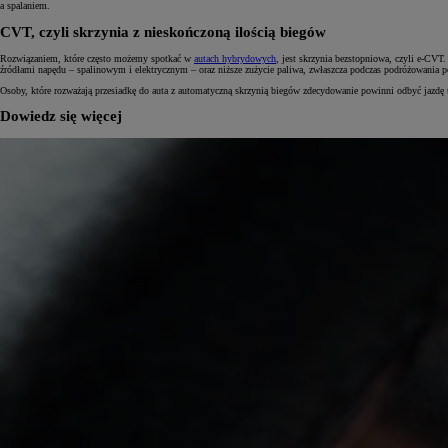
a spalaniem.
CVT, czyli skrzynia z nieskończoną ilością biegów
Rozwiązaniem, które często możemy spotkać w
autach hybrydowych
, jest skrzynia bezstopniowa, czyli e-CVT
źródłami napędu – spalinowym i elektrycznym – oraz niższe zużycie paliwa, zwłaszcza podczas podróżowania 
Osoby, które rozważają przesiadkę do auta z automatyczną skrzynią biegów zdecydowanie powinni odbyć jazdę
Dowiedz się więcej