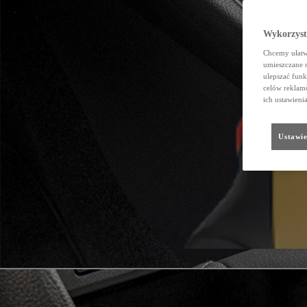
Wykorzystu
Chcemy ułatwi
umieszczane 
ulepszać funk
celów reklamo
ich ustawieni
Ustawie