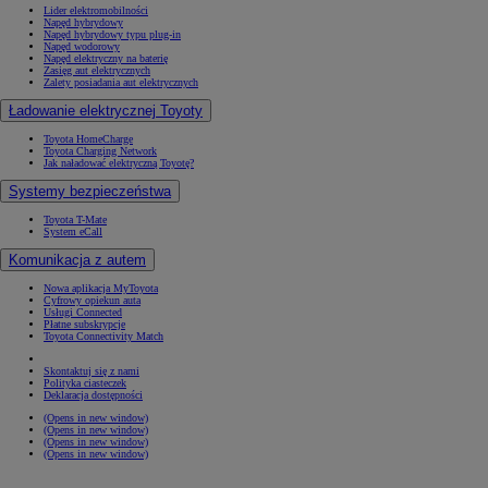
Lider elektromobilności
Napęd hybrydowy
Napęd hybrydowy typu plug-in
Napęd wodorowy
Napęd elektryczny na baterię
Zasięg aut elektrycznych
Zalety posiadania aut elektrycznych
Ładowanie elektrycznej Toyoty
Toyota HomeCharge
Toyota Charging Network
Jak naładować elektryczną Toyotę?
Systemy bezpieczeństwa
Toyota T-Mate
System eCall
Komunikacja z autem
Nowa aplikacja MyToyota
Cyfrowy opiekun auta
Usługi Connected
Płatne subskrypcje
Toyota Connectivity Match
Skontaktuj się z nami
Polityka ciasteczek
Deklaracja dostępności
(Opens in new window)
(Opens in new window)
(Opens in new window)
(Opens in new window)