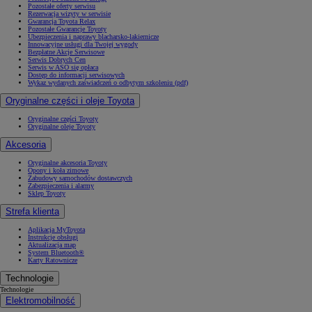
Pozostałe oferty serwisu
Rezerwacja wizyty w serwisie
Gwarancja Toyota Relax
Pozostałe Gwarancje Toyoty
Ubezpieczenia i naprawy blacharsko-lakiernicze
Innowacyjne usługi dla Twojej wygody
Bezpłatne Akcje Serwisowe
Serwis Dobrych Cen
Serwis w ASO się opłaca
Dostęp do informacji serwisowych
Wykaz wydanych zaświadczeń o odbytym szkoleniu (pdf)
Oryginalne części i oleje Toyota
Oryginalne części Toyoty
Oryginalne oleje Toyoty
Akcesoria
Oryginalne akcesoria Toyoty
Opony i koła zimowe
Zabudowy samochodów dostawczych
Zabezpieczenia i alarmy
Sklep Toyoty
Strefa klienta
Aplikacja MyToyota
Instrukcje obsługi
Aktualizacja map
System Bluetooth®
Karty Ratownicze
Technologie
Technologie
Elektromobilność