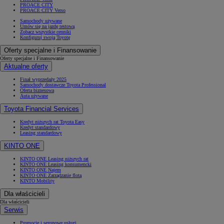
PROACE CITY
PROACE CITY Verso
Samochody używane
Umów się na jazdę testową
Zobacz wszystkie cenniki
Konfiguruj swoją Toyotę
Oferty specjalne i Finansowanie
Oferty specjalne i Finansowanie
Aktualne oferty
Finał wyprzedaży 2025
Samochody dostawcze Toyota Professional
Oferta biznesowa
Auta używane
Toyota Financial Services
Kredyt niższych rat Toyota Easy
Kredyt standardowy
Leasing standardowy
KINTO ONE
KINTO ONE Leasing niższych rat
KINTO ONE Leasing konsumencki
KINTO ONE Najem
KINTO ONE Zarządzanie flotą
KINTO Mobility
Dla właścicieli
Dla właścicieli
Serwis
Promocje i sezonowe usługi