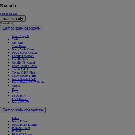
Kontakt
Napisz do nas
Samochody
Samochody
Samochody osobowe
Nowe Aygo X
Yaris
GR Yaris
Yaris Cross
Nowy Yaris Cross
Nowy Urban Cruiser
Corolla Hatchback
Corolla Sedan
Corolla TS Kombi
Nowa Corolla Cross
Toyota C-HR
Toyota C-HR Plug-in
Nowa Toyota C-HR+
Nowa Toyota bZ4X
Nowa Toyota bZ4X Touring
Camry
Prius
Mirai
Nowy RAV4
Land Cruiser
Nowy GR GT
Samochody dostawcze
Hilux
Nowy Hilux
Nowy Hilux Electric
PROACE Max
PROACE
PROACE Verso