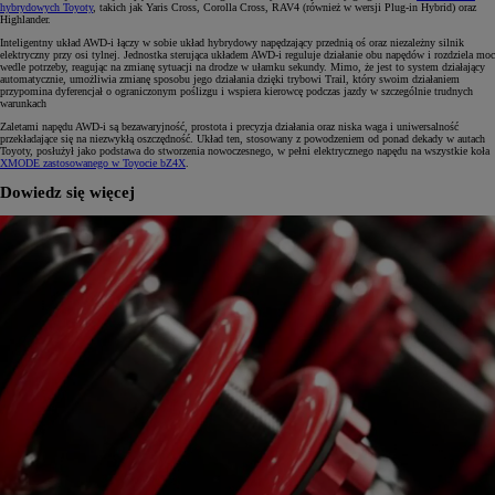
hybrydowych Toyoty
, takich jak Yaris Cross, Corolla Cross, RAV4 (również w wersji Plug-in Hybrid) oraz
Highlander.
Inteligentny układ AWD-i łączy w sobie układ hybrydowy napędzający przednią oś oraz niezależny silnik
elektryczny przy osi tylnej. Jednostka sterująca układem AWD-i reguluje działanie obu napędów i rozdziela moc
wedle potrzeby, reagując na zmianę sytuacji na drodze w ułamku sekundy. Mimo, że jest to system działający
automatycznie, umożliwia zmianę sposobu jego działania dzięki trybowi Trail, który swoim działaniem
przypomina dyferencjał o ograniczonym poślizgu i wspiera kierowcę podczas jazdy w szczególnie trudnych
warunkach
Zaletami napędu AWD-i są bezawaryjność, prostota i precyzja działania oraz niska waga i uniwersalność
przekładające się na niezwykłą oszczędność. Układ ten, stosowany z powodzeniem od ponad dekady w autach
Toyoty, posłużył jako podstawa do stworzenia nowoczesnego, w pełni elektrycznego napędu na wszystkie koła
XMODE zastosowanego w Toyocie bZ4X
.
Dowiedz się więcej