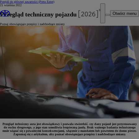
Przejdź do głównej zawartości
(Press Enter)
21 września 2022
Przegląd techniczny pojazdu
Otwórz menu
Poznaj obowiązujące przepisy i nadchodzące zmiany
Przegląd techniczny auta jest obowiązkowy i pozwala stwierdzić, czy dany pojazd jest przystosowany
do ruchu drogowego, a jego stan umożliwia bezpieczną jazdę. Brak ważnego badania technicznego
może wiązać się z poważnymi konsekwencjami, włącznie z mandatem lub powrotem do domu pieszo.
Zapoznaj się z artykułem, aby poznać obowiązujące przepisy i nadchodzące zmiany.