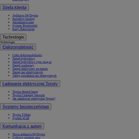
Strefa klienta
Aplikacja MyToyota
Instrukcje obsługi
Aktualizacja map
System Bluetooth®
Karty Ratownicze
Technologie
Technologie
Elektromobilność
Lider elektromobilności
Napęd hybrydowy
Napęd hybrydowy typu plug-in
Napęd wodorowy
Napęd elektryczny na baterię
Zasięg aut elektrycznych
Zalety posiadania aut elektrycznych
Ładowanie elektrycznej Toyoty
Toyota HomeCharge
Toyota Charging Network
Jak naładować elektryczną Toyotę?
Systemy bezpieczeństwa
Toyota T-Mate
System eCall
Komunikacja z autem
Nowa aplikacja MyToyota
Cyfrowy opiekun auta