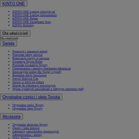
KINTO ONE
KINTO ONE Leasing niższych rat
KINTO ONE Leasing konsumencki
KINTO ONE Najem
KINTO ONE Zarządzanie flotą
KINTO Mobility
Dla właścicieli
Dla właścicieli
Serwis
Promocje i sezonowe usługi
Pozostałe oferty serwisu
Rezerwacja wizyty w serwisie
Gwarancja Toyota Relax
Pozostałe Gwarancje Toyoty
Ubezpieczenia i naprawy blacharsko-lakiernicze
Innowacyjne usługi dla Twojej wygody
Bezpłatne Akcje Serwisowe
Serwis Dobrych Cen
Serwis w ASO się opłaca
Dostęp do informacji serwisowych
Wykaz wydanych zaświadczeń o odbytym szkoleniu (pdf)
Oryginalne części i oleje Toyota
Oryginalne części Toyoty
Oryginalne oleje Toyoty
Akcesoria
Oryginalne akcesoria Toyoty
Opony i koła zimowe
Zabudowy samochodów dostawczych
Zabezpieczenia i alarmy
Sklep Toyoty