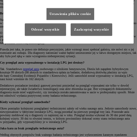
są to powypadkowe uszkodzenia konstrukcji pojazdu osłabiające jego strukturę. Jeżeli diagnosta wykryje tego
typu problem i uzna, że nie uda się go usunąć w warsztacie, może zatrzymać nasz dowód rejestracyjny, a auto
straci prawo do poruszania się po drogach publicznych.
Brak gaśnicy, brak przeglądu samochodu?
Ustawienia plików cookie
Na pozytywny wynik przeglądu ma wpływ nie tylko stan techniczny naszego samochodu, ale także to, co się
w nim znajduje. Przygotowując się do wizyty, warto również pamiętać o tym, że każde auto w Polsce powinno
zostać wyposażone w trójkąt ostrzegawczy oraz gaśnicę.
Odrzuć wszystkie
Zaakceptuj wszystkie
O ile z trójkątem zwykle nie ma problemu, gdyż jest on standardowym wyposażeniem praktycznie każdego
pojazdu wyprodukowanego w przeciągu ostatnich kilkudziesięciu lat, o tyle wokół gaśnic narosło wiele mitów
i półprawd. Według niektórych ekspertów gaśnica powinna zawierać minimum 1 kilogram środka gaśniczego
lub posiadać stosowną homologację.
Prawda jest taka, że prawo nie definiuje precyzyjnie, jakie wymogi musi spełniać gaśnica, nie mówi nic o jej
rozmiarze ani rodzaju. Dla diagnosty natomiast ważne będzie umieszczenie jej w łatwo dostępnym miejscu, tak
aby była pod ręką w razie wystąpienia niebezpiecznej sytuacji.
Czy przegląd auta wyposażonego w instalację LPG jest droższy?
Tak. Standardowo
przegląd auta
osobowego z silnikiem benzynowym, Diesla lub napędem hybrydowym
kosztuje 99 złotych (98 złotych to standardowa opłata za badanie, dodatkową złotówkę płacimy za wpis
do bazy Centralnej Ewidencji Pojazdów i Kierowców). Jeśli samochód został wyposażony w instalację LPG,
nasz koszt wzrośnie do 162 złotych.
Dodatkowo posiadacze instalacji gazowej powinni przyjechać na przegląd wyposażeni nie tylko w dowód
rejestracyjny, ale także świadectwo homologacji oraz atest zbiornika na gaz. Bez wymaganych dokumentów
diagnosta może mieć wątpliwości, czy instalacja została zamontowana w aucie w profesjonalny sposób. Może
też odmówić wydania pozytywnej oceny badania technicznego.
Kiedy wykonać przegląd samochodu?
Okres pomiędzy kolejnymi przeglądami technicznymi zależy od wieku naszego auta. Jedynie samochody nowe,
niewyposażone w fabryczne instalacje LPG, mogą poczekać na pierwszy przegląd trzy lata. Pozostałe auta
powinny meldować się u diagnosty co najmniej raz w roku. Przegląd można wykonać do 30 dni przed datą
kolejnej wizyty. 30 dni to również termin, w którym powinniśmy dokonać oceny stanu technicznego auta
w przypadku, gdy wyposażyliśmy je w instalację LPG.
Jaka kara za brak przeglądu technicznego auta?
Według obecnych przepisów brak ważnego badania technicznego jest wykroczeniem karanym mandatem