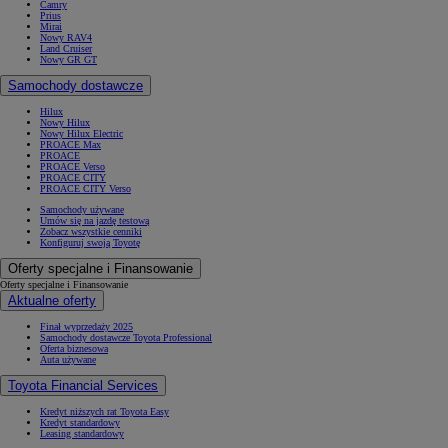
Camry
Prius
Mirai
Nowy RAV4
Land Cruiser
Nowy GR GT
Samochody dostawcze
Hilux
Nowy Hilux
Nowy Hilux Electric
PROACE Max
PROACE
PROACE Verso
PROACE CITY
PROACE CITY Verso
Samochody używane
Umów się na jazdę testową
Zobacz wszystkie cenniki
Konfiguruj swoją Toyotę
Oferty specjalne i Finansowanie
Oferty specjalne i Finansowanie
Aktualne oferty
Finał wyprzedaży 2025
Samochody dostawcze Toyota Professional
Oferta biznesowa
Auta używane
Toyota Financial Services
Kredyt niższych rat Toyota Easy
Kredyt standardowy
Leasing standardowy