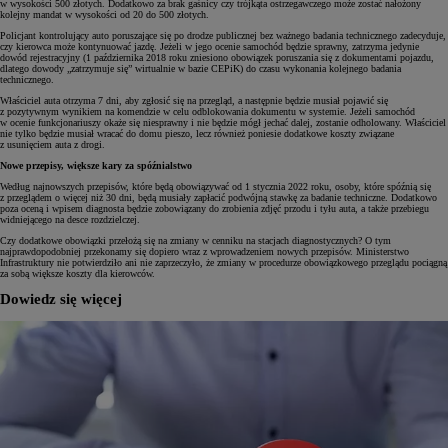
w wysokości 500 złotych. Dodatkowo za brak gaśnicy czy trójkąta ostrzegawczego może zostać nałożony
kolejny mandat w wysokości od 20 do 500 złotych.
Policjant kontrolujący auto poruszające się po drodze publicznej bez ważnego badania technicznego zadecyduje,
czy kierowca może kontynuować jazdę. Jeżeli w jego ocenie samochód będzie sprawny, zatrzyma jedynie
dowód rejestracyjny (1 października 2018 roku zniesiono obowiązek poruszania się z dokumentami pojazdu,
dlatego dowody „zatrzymuje się” wirtualnie w bazie CEPiK) do czasu wykonania kolejnego badania
technicznego.
Właściciel auta otrzyma 7 dni, aby zgłosić się na przegląd, a następnie będzie musiał pojawić się
z pozytywnym wynikiem na komendzie w celu odblokowania dokumentu w systemie. Jeżeli samochód
w ocenie funkcjonariuszy okaże się niesprawny i nie będzie mógł jechać dalej, zostanie odholowany. Właściciel
nie tylko będzie musiał wracać do domu pieszo, lecz również poniesie dodatkowe koszty związane
z usunięciem auta z drogi.
Nowe przepisy, większe kary za spóźnialstwo
Według najnowszych przepisów, które będą obowiązywać od 1 stycznia 2022 roku, osoby, które spóźnią się
z przeglądem o więcej niż 30 dni, będą musiały zapłacić podwójną stawkę za badanie techniczne. Dodatkowo
poza oceną i wpisem diagnosta będzie zobowiązany do zrobienia zdjęć przodu i tyłu auta, a także przebiegu
widniejącego na desce rozdzielczej.
Czy dodatkowe obowiązki przełożą się na zmiany w cenniku na stacjach diagnostycznych? O tym
najprawdopodobniej przekonamy się dopiero wraz z wprowadzeniem nowych przepisów. Ministerstwo
Infrastruktury nie potwierdziło ani nie zaprzeczyło, że zmiany w procedurze obowiązkowego przeglądu pociągną
za sobą większe koszty dla kierowców.
Dowiedz się więcej