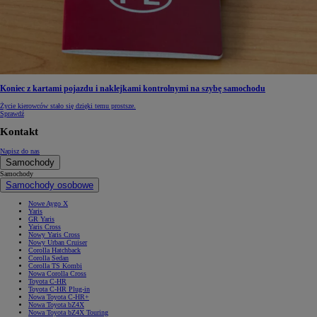
Koniec z kartami pojazdu i naklejkami kontrolnymi na szybę samochodu
Życie kierowców stało się dzięki temu prostsze.
Sprawdź
Kontakt
Napisz do nas
Samochody
Samochody
Samochody osobowe
Nowe Aygo X
Yaris
GR Yaris
Yaris Cross
Nowy Yaris Cross
Nowy Urban Cruiser
Corolla Hatchback
Corolla Sedan
Corolla TS Kombi
Nowa Corolla Cross
Toyota C-HR
Toyota C-HR Plug-in
Nowa Toyota C-HR+
Nowa Toyota bZ4X
Nowa Toyota bZ4X Touring