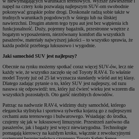
w niewymagających warunkach terenowych. Wyższe zawieszenie i
napęd na cztery koła pozwalają najlepszym SUV-om swobodnie
pokonywać grząskie polne drogi. Doskonale radzą sobie także w
trudnych warunkach pogodowych w śniegu lub na śliskiej
nawierzchni. Drugim atutem tego typu aut jest bez wątpienia ich
funkcjonalność. Duży, pojemny bagażnik, przestronne wnętrze z
bogatym wyposażeniem, niezrównany komfort dla wszystkich
pasażerów, materiały najwyższej jakości – to wszystko sprawia, że
każda podróż przebiega luksusowo i wygodnie.
Jaki samochód SUV jest najlepszy?
Obecnie na rynku możemy spotkać coraz więcej SUV-ów, lecz nie
każdy wie, że wszystko zaczęło się od Toyoty RAV4. To właśnie
model Toyoty już od 25 lat wyznacza standardy wśród aut tej klasy.
Dlatego zadając pytanie o to, który SUV jest najlepszy, od razu
nasuwa się odpowiedź: ten, który już ćwierć wieku jest wzorem dla
wszystkich pozostałych. Oto garść niezbitych dowodów.
Patrząc na nadwozie RAV4, widzimy duży samochód, którego
elegancka stylistyka i sportowa sylwetka kojarzą go z najlepszymi
cechami auta terenowego i bulwarowego. Wsiadając do środka,
czujemy się jak w luksusowej limuzynie. Przestrzeń zarówno dla
pasażerów, jak i bagaży jest wręcz niewiarygodna. Technologie
pomagają kierowcy na każdym kroku, włącznie z rewolucyjnymi
systemami bezpieczeństwa czynnego Toyota Safety Sense.