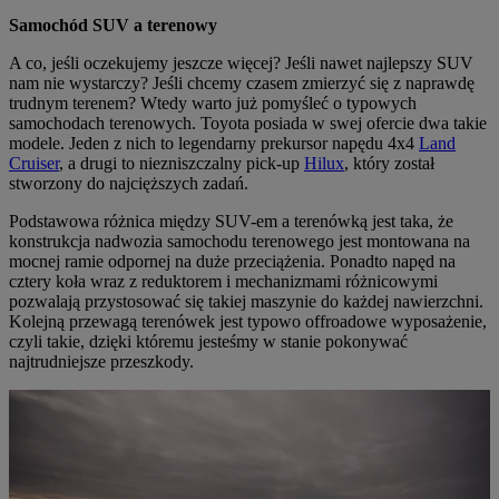
Samochód SUV a terenowy
A co, jeśli oczekujemy jeszcze więcej? Jeśli nawet najlepszy SUV
nam nie wystarczy? Jeśli chcemy czasem zmierzyć się z naprawdę
trudnym terenem? Wtedy warto już pomyśleć o typowych
samochodach terenowych. Toyota posiada w swej ofercie dwa takie
modele. Jeden z nich to legendarny prekursor napędu 4x4
Land
Cruiser
, a drugi to niezniszczalny pick-up
Hilux
, który został
stworzony do najcięższych zadań.
Podstawowa różnica między SUV-em a terenówką jest taka, że
konstrukcja nadwozia samochodu terenowego jest montowana na
mocnej ramie odpornej na duże przeciążenia. Ponadto napęd na
cztery koła wraz z reduktorem i mechanizmami różnicowymi
pozwalają przystosować się takiej maszynie do każdej nawierzchni.
Kolejną przewagą terenówek jest typowo offroadowe wyposażenie,
czyli takie, dzięki któremu jesteśmy w stanie pokonywać
najtrudniejsze przeszkody.