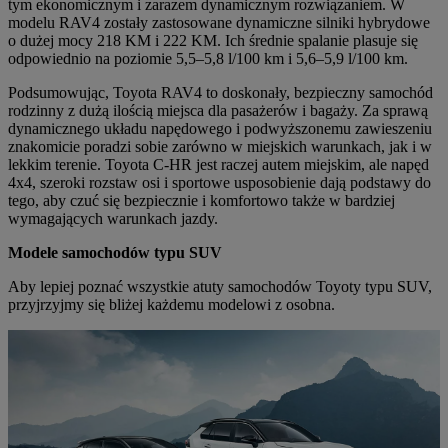
tym ekonomicznym i zarazem dynamicznym rozwiązaniem. W
modelu RAV4 zostały zastosowane dynamiczne silniki hybrydowe
o dużej mocy 218 KM i 222 KM. Ich średnie spalanie plasuje się
odpowiednio na poziomie 5,5–5,8 l/100 km i 5,6–5,9 l/100 km.
Podsumowując, Toyota RAV4 to doskonały, bezpieczny samochód
rodzinny z dużą ilością miejsca dla pasażerów i bagaży. Za sprawą
dynamicznego układu napędowego i podwyższonemu zawieszeniu
znakomicie poradzi sobie zarówno w miejskich warunkach, jak i w
lekkim terenie. Toyota C-HR jest raczej autem miejskim, ale napęd
4x4, szeroki rozstaw osi i sportowe usposobienie dają podstawy do
tego, aby czuć się bezpiecznie i komfortowo także w bardziej
wymagających warunkach jazdy.
Modele samochodów typu SUV
Aby lepiej poznać wszystkie atuty samochodów Toyoty typu SUV,
przyjrzyjmy się bliżej każdemu modelowi z osobna.