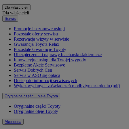
Dla właścicieli
Dla właścicieli
Serwis
Promocje i sezonowe usługi
Pozostałe oferty serwisu
Rezerwacja wizyty w serwisie
Gwarancja Toyota Relax
Pozostałe Gwarancje Toyoty
Ubezpieczenia i naprawy blacharsko-lakiernicze
Innowacyjne usługi dla Twojej wygody
Bezpłatne Akcje Serwisowe
Serwis Dobrych Cen
Serwis w ASO się opłaca
Dostęp do informacji serwisowych
Wykaz wydanych zaświadczeń o odbytym szkoleniu (pdf)
Oryginalne części i oleje Toyota
Oryginalne części Toyoty
Oryginalne oleje Toyoty
Akcesoria