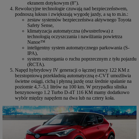
ekranem dotykowym (8").
Rewolucyjne technologie czuwają nad bezpieczeństwem,
podnoszą luksus i zwiększają wygodę jazdy, a są to m.in.:
zestaw systemów bezpieczeństwa aktywnego Toyota
Safety Sense,
klimatyzacja automatyczna (dwustrefowa) z
technologią oczyszczania i nawilżania powietrza
Nanoe™
inteligentny system automatycznego parkowania (S-
IPA),
system ostrzegania o ruchu poprzecznym z tyłu pojazdu
(RCTA).
Napęd hybrydowy IV generacji o łącznej mocy 122 KM z
bezstopniową przekładnią automatyczną e-CVT umożliwia
świetne osiągi, cichą i płynną jazdę oraz średnie spalanie na
poziomie 4,7–5,1 litrów na 100 km. W przypadku silnika
benzynowego 1.2 Turbo D-4T 116 KM mamy dodatkowo
wybór między napędem na dwa lub na cztery koła.