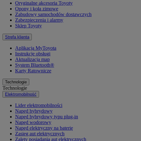
Oryginalne akcesoria Toyoty
Opony i koła zimowe
Zabudowy samochodów dostawczych
Zabezpieczenia i alarmy
Sklep Toyoty
Strefa klienta
Aplikacja MyToyota
Instrukcje obsługi
Aktualizacja map
System Bluetooth®
Karty Ratownicze
Technologie
Technologie
Elektromobilność
Lider elektromobilności
Napęd hybrydowy
Napęd hybrydowy typu plug-in
Napęd wodorowy
Napęd elektryczny na baterię
Zasięg aut elektrycznych
Zalety posiadania aut elektrycznych