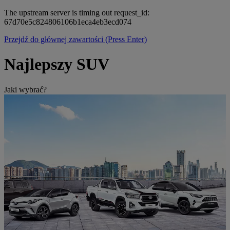
The upstream server is timing out request_id:
67d70e5c824806106b1eca4eb3ecd074
Przejdź do głównej zawartości
(Press Enter)
Najlepszy SUV
Jaki wybrać?