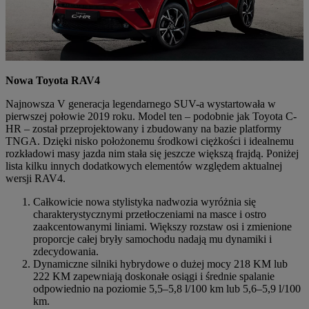
Nowa Toyota RAV4
Najnowsza V generacja legendarnego SUV-a wystartowała w
pierwszej połowie 2019 roku. Model ten – podobnie jak Toyota C-
HR – został przeprojektowany i zbudowany na bazie platformy
TNGA. Dzięki nisko położonemu środkowi ciężkości i idealnemu
rozkładowi masy jazda nim stała się jeszcze większą frajdą. Poniżej
lista kilku innych dodatkowych elementów względem aktualnej
wersji RAV4.
Całkowicie nowa stylistyka nadwozia wyróżnia się
charakterystycznymi przetłoczeniami na masce i ostro
zaakcentowanymi liniami. Większy rozstaw osi i zmienione
proporcje całej bryły samochodu nadają mu dynamiki i
zdecydowania.
Dynamiczne silniki hybrydowe o dużej mocy 218 KM lub
222 KM zapewniają doskonałe osiągi i średnie spalanie
odpowiednio na poziomie 5,5–5,8 l/100 km lub 5,6–5,9 l/100
km.