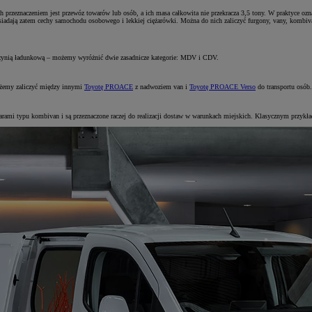
h przeznaczeniem jest przewóz towarów lub osób, a ich masa całkowita nie przekracza 3,5 tony. W praktyce o
siadają zatem cechy samochodu osobowego i lekkiej ciężarówki. Można do nich zaliczyć furgony, vany, kombiv
zynią ładunkową – możemy wyróżnić dwie zasadnicze kategorie: MDV i CDV.
możemy zaliczyć między innymi
Toyotę PROACE
z nadwoziem van i
Toyotę PROACE Verso
do transportu osób.
arami typu kombivan i są przeznaczone raczej do realizacji dostaw w warunkach miejskich. Klasycznym przykła