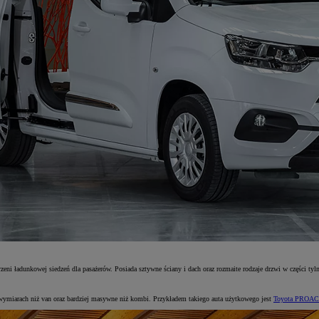
i ładunkowej siedzeń dla pasażerów. Posiada sztywne ściany i dach oraz rozmaite rodzaje drzwi w części tylne
wymiarach niż van oraz bardziej masywne niż kombi. Przykładem takiego auta użytkowego jest
Toyota PROACE