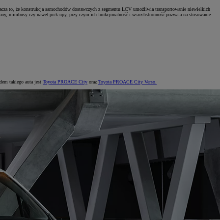
znacza to, że konstrukcja samochodów dostawczych z segmentu LCV umożliwia transportowanie niewielkich
any, minibusy czy nawet pick-upy, przy czym ich funkcjonalność i wszechstronność pozwala na stosowanie
Za
C
dem takiego auta jest
Toyota PROACE City
oraz
Toyota PROACE City Verso.
Za
C