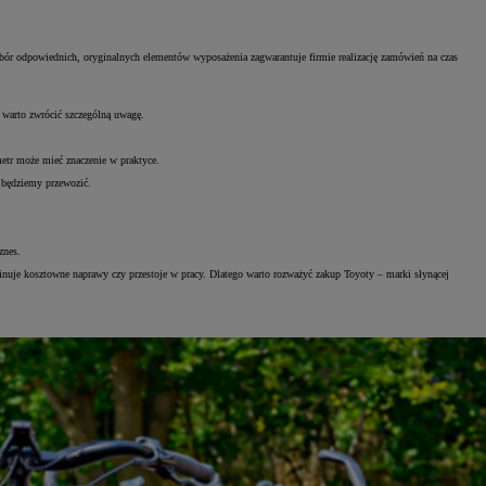
r odpowiednich, oryginalnych elementów wyposażenia zagwarantuje firmie realizację zamówień na czas
 warto zwrócić szczególną uwagę.
etr może mieć znaczenie w praktyce.
b będziemy przewozić.
znes.
inuje kosztowne naprawy czy przestoje w pracy. Dlatego warto rozważyć zakup Toyoty – marki słynącej