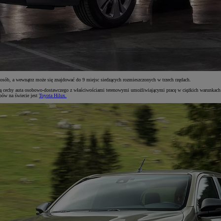
sób, a wewnątrz może się znajdować do 9 miejsc siedzących rozmieszczonych w trzech rzędach.
ają cechy auta osobowo-dostawczego z właściwościami terenowymi umożliwiającymi pracę w ciężkich warunkach 
pów na świecie jest
Toyota Hilux.