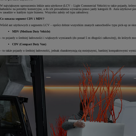
W największym uproszczeniu lekkie auta użytkowe (LCV – Light Commercial Vehicle) to takie pojazdy, któryc
ładunków na potrzeby komercyjne, a do ich prowadzenia wystarcza prawo jazdy kategorii B. Auta użytkowe po
w zasadzie w każdym typie biznesu. Wszystko zależy od typu zabudowy.
Co oznacza segment CDV i MDV?
Wśród aut użytkowych z segmentu LCV – oprócz dobrze wszystkim znanych samochodów typu pick-up ze skr
MDV (Medium Duty Vehicle)
– to pojazdy o średniej ładowności i większych wymiarach (do ponad 5 m długości całkowitej), do których 
CDV (Compact Duty Van)
– to także pojazdy o średniej ładowności, jednak charakteryzują się mniejszymi, bardziej kompaktowymi wymi