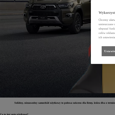
Wykorzystu
Chcemy ułatwi
umieszczane 
ulepszać funk
celów reklamo
ich ustawieni
Ustawie
Solidny, niezawodny samochód użytkowy to połowa sukcesu dla firmy, która dba o terminowe
Co to jest auto użytkowe?