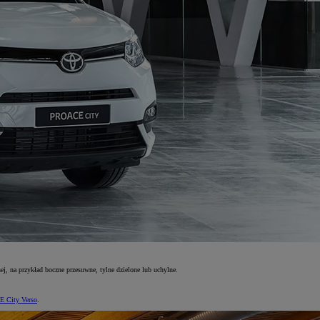
j, na przykład boczne przesuwne, tylne dzielone lub uchylne.
 City Verso
.