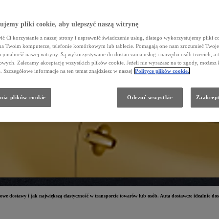
jemy pliki cookie, aby ulepszyć naszą witrynę
ć Ci korzystanie z naszej strony i usprawnić świadczenie usług, dlatego wykorzystujemy pliki co
na Twoim komputerze, telefonie komórkowym lub tablecie. Pomagają one nam zrozumieć Twoje 
cjonalność naszej witryny. Są wykorzystywane do dostarczania usług i narzędzi osób trzecich, a 
wych. Zalecamy akceptację wszystkich plików cookie. Jeżeli nie wyrażasz na to zgody, możesz 
a. Szczegółowe informacje na ten temat znajdziesz w naszej
Polityce plików cookie.
nia plików cookie
Odrzuć wszystkie
Zaakcept
 dostawy i jak największą elastyczność w transporcie towarów lub osób. Auta dostawcze idealnie dostos