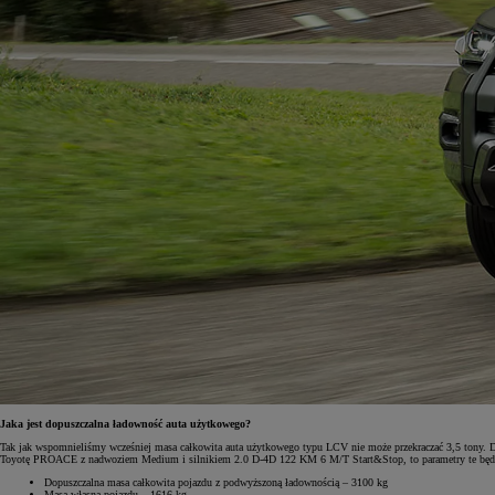
Jaka jest dopuszczalna ładowność auta użytkowego?
Tak jak wspomnieliśmy wcześniej masa całkowita auta użytkowego typu LCV nie może przekraczać 3,5 tony. Dla
Toyotę PROACE z nadwoziem Medium i silnikiem 2.0 D-4D 122 KM 6 M/T Start&Stop, to parametry te będą
Dopuszczalna masa całkowita pojazdu z podwyższoną ładownością – 3100 kg
Masa własna pojazdu – 1616 kg