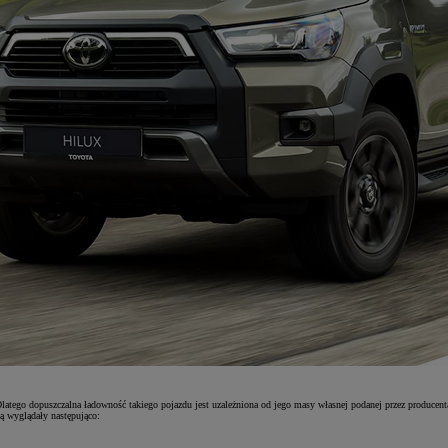
tego dopuszczalna ładowność takiego pojazdu jest uzależniona od jego masy własnej podanej przez producenta
 wyglądały następująco: