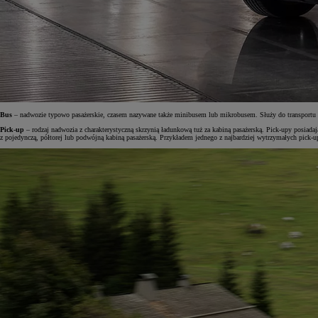
Bus
– nadwozie typowo pasażerskie, czasem nazywane także minibusem lub mikrobusem. Służy do transportu o
Pick-up
– rodzaj nadwozia z charakterystyczną skrzynią ładunkową tuż za kabiną pasażerską. Pick-upy posiad
z pojedynczą, półtorej lub podwójną kabiną pasażerską. Przykładem jednego z najbardziej wytrzymałych pick-u