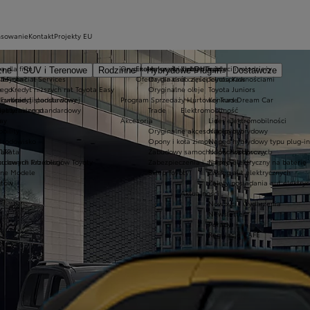
nsowanie
Kontakt
Projekty EU
a dla firm
Oryginalne części i oleje Toyoty
Ekobonus dla hybryd Toyoty
Kluby dla dzieci i młodzieży
zne
SUV i Terenowe
Rodzinne
Hybrydowe Plug-in
Dostawcze
ie
 Toyota?
a Financial Services
Oferta dla osób z niepełnosprawnościami
Oryginalne części
Toyota Kids
nego
e
Kredyt niższych rat Toyota Easy
Oryginalne oleje
Toyota Juniors
o gwarancji podstawowej
 Europie
Kredyt standardowy
Program Sprzedaży Hurtowej Trade
Konkurs Dream Car
lakierniczego
oyoty
Leasing standardowy
Trade
Elektromobilność
e
ay
Akcesoria
Lider elektromobilności
bility
Oryginalne akcesoria Toyoty
Napęd hybrydowy
 środowisko
Opony i koła zimowe
Napęd hybrydowy typu plug-in
Takata
LTP
Zabudowy samochodów dostawczych
Napęd wodorowy
awarii lub kolizji
ordowych Przebiegów Toyoty
Zabezpieczenia i alarmy
Napęd elektryczny na baterię
zne Modele
Sklep Toyoty
Zasięg aut elektrycznych
ntów
Zalety posiadania aut elektry
Aktualności
Nowości i wydarzenia
Newsletter
Porady
Regulacje CAFE