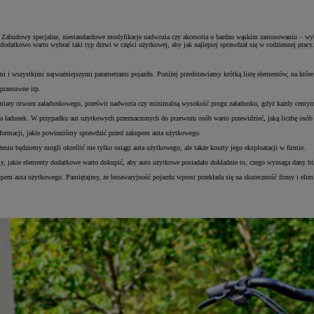
abudowy specjalne, niestandardowe modyfikacje nadwozia czy akcesoria o bardzo wąskim zastosowaniu – wybó
odatkowo warto wybrać taki typ drzwi w części użytkowej, aby jak najlepiej sprawdzał się w codziennej pracy.
mi i wszystkimi najważniejszymi parametrami pojazdu. Poniżej przedstawiamy krótką listę elementów, na które
przesuwne itp.
 wymiary otworu załadunkowego, prześwit nadwozia czy minimalną wysokość progu załadunku, gdyż każdy centym
a na ładunek. W przypadku aut użytkowych przeznaczonych do przewozu osób warto przewidzieć, jaką liczbę osó
formacji, jakie powinniśmy sprawdzić przed zakupem auta użytkowego.
niu będziemy mogli określić nie tylko osiągi auta użytkowego, ale także koszty jego eksploatacji w firmie.
y, jakie elementy dodatkowe warto dokupić, aby auto użytkowe posiadało dokładnie to, czego wymaga dany bi
upem auta użytkowego. Pamiętajmy, że bezawaryjność pojazdu wprost przekłada się na skuteczność firmy i elim