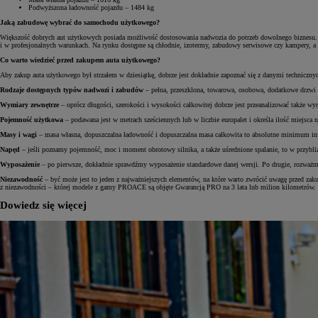
Podwyższona ładowność pojazdu – 1484 kg
Jaką zabudowę wybrać do samochodu użytkowego?
Większość dobrych aut użytkowych posiada możliwość dostosowania nadwozia do potrzeb dowolnego biznesu. Z
i w profesjonalnych warunkach. Na rynku dostępne są chłodnie, izotermy, zabudowy serwisowe czy kampery, a d
Od
105 300 zł
Co warto wiedzieć przed zakupem auta użytkowego?
Aby zakup auta użytkowego był strzałem w dziesiątkę, dobrze jest dokładnie zapoznać się z danymi techniczny
Corolla Hatchback
HYBRID
Rodzaje dostępnych typów nadwozi i zabudów
– pełna, przeszklona, towarowa, osobowa, dodatkowe drzwi 
Wymiary zewnętrze
– oprócz długości, szerokości i wysokości całkowitej dobrze jest przeanalizować także
Pojemność użytkowa
– podawana jest w metrach sześciennych lub w liczbie europalet i określa ilość miejsc
Masy i wagi
– masa własna, dopuszczalna ładowność i dopuszczalna masa całkowita to absolutne minimum in
Napęd
– jeśli poznamy pojemność, moc i moment obrotowy silnika, a także uśrednione spalanie, to w przybliże
Wyposażenie
– po pierwsze, dokładnie sprawdźmy wyposażenie standardowe danej wersji. Po drugie, rozważm
Niezawodność
– być może jest to jeden z najważniejszych elementów, na które warto zwrócić uwagę przed zak
z niezawodności – której modele z gamy PROACE są objęte Gwarancją PRO na 3 lata lub milion kilometrów.
Dowiedz się więcej