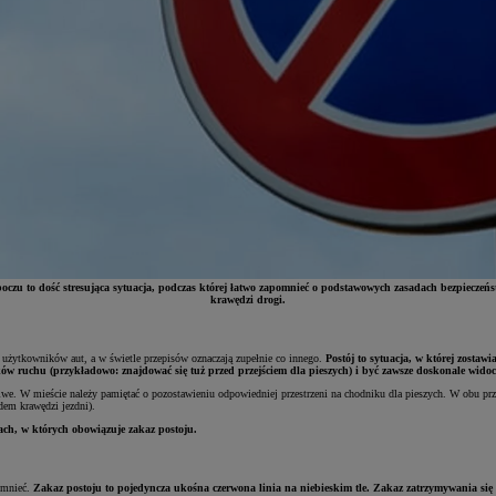
oczu to dość stresująca sytuacja, podczas której łatwo zapomnieć o podstawowych zasadach bezpieczeńs
krawędzi drogi.
 użytkowników aut, a w świetle przepisów oznaczają zupełnie co innego.
Postój to sytuacja, w której zosta
w ruchu (przykładowo: znajdować się tuż przed przejściem dla pieszych) i być zawsze doskonale widoc
we. W mieście należy pamiętać o pozostawieniu odpowiedniej przestrzeni na chodniku dla pieszych. W obu pr
ędem krawędzi jezdni).
cach, w których obowiązuje zakaz postoju.
pomnieć.
Zakaz postoju to pojedyncza ukośna czerwona linia na niebieskim tle. Zakaz zatrzymywania się 