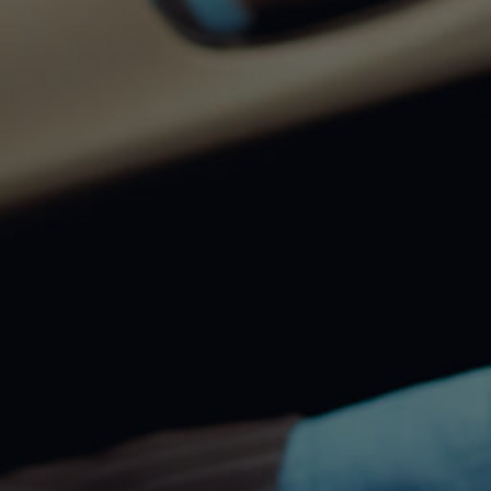
Od
105 300 zł
Corolla Hatchback
HYBRID