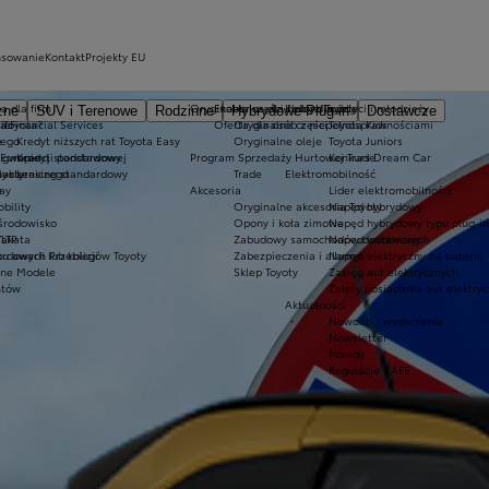
nsowanie
Kontakt
Projekty EU
a dla firm
Oryginalne części i oleje Toyoty
Ekobonus dla hybryd Toyoty
Kluby dla dzieci i młodzieży
zne
SUV i Terenowe
Rodzinne
Hybrydowe Plug-in
Dostawcze
ie
 Toyota?
a Financial Services
Oferta dla osób z niepełnosprawnościami
Oryginalne części
Toyota Kids
nego
e
Kredyt niższych rat Toyota Easy
Oryginalne oleje
Toyota Juniors
o gwarancji podstawowej
 Europie
Kredyt standardowy
Program Sprzedaży Hurtowej Trade
Konkurs Dream Car
lakierniczego
oyoty
Leasing standardowy
Trade
Elektromobilność
e
ay
Akcesoria
Lider elektromobilności
bility
Oryginalne akcesoria Toyoty
Napęd hybrydowy
 środowisko
Opony i koła zimowe
Napęd hybrydowy typu plug-in
Takata
LTP
Zabudowy samochodów dostawczych
Napęd wodorowy
awarii lub kolizji
ordowych Przebiegów Toyoty
Zabezpieczenia i alarmy
Napęd elektryczny na baterię
zne Modele
Sklep Toyoty
Zasięg aut elektrycznych
ntów
Zalety posiadania aut elektry
Aktualności
Nowości i wydarzenia
Newsletter
Porady
Regulacje CAFE