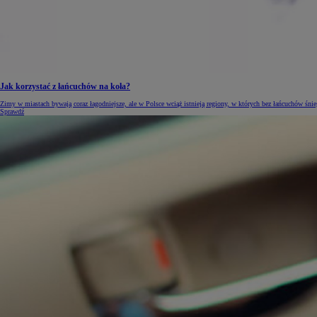
Jak korzystać z łańcuchów na koła?
Zimy w miastach bywają coraz łagodniejsze, ale w Polsce wciąż istnieją regiony, w których bez łańcuchów śnie
Sprawdź