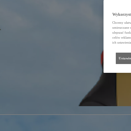
Wykorzystu
Chcemy ułatwi
umieszczane 
ulepszać funk
celów reklamo
ich ustawieni
Ustawie