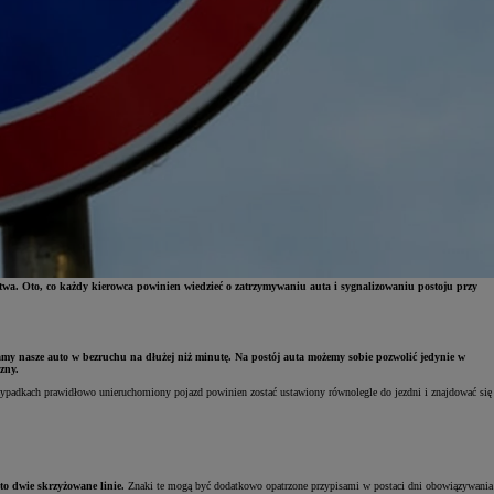
twa. Oto, co każdy kierowca powinien wiedzieć o zatrzymywaniu auta i sygnalizowaniu postoju przy
wiamy nasze auto w bezruchu na dłużej niż minutę. Na postój auta możemy sobie pozwolić jedynie w
zny.
zypadkach prawidłowo unieruchomiony pojazd powinien zostać ustawiony równolegle do jezdni i znajdować się
to dwie skrzyżowane linie.
Znaki te mogą być dodatkowo opatrzone przypisami w postaci dni obowiązywania