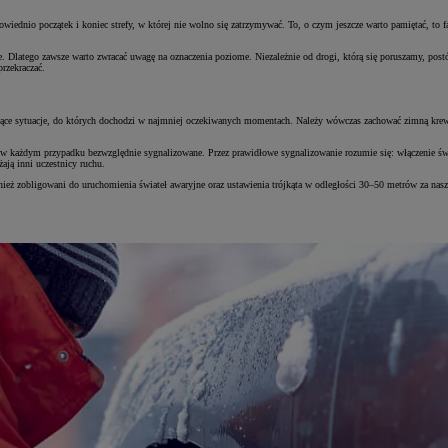
powiednio początek i koniec strefy, w której nie wolno się zatrzymywać. To, o czym jeszcze warto pamiętać, to f
 Dlatego zawsze warto zwracać uwagę na oznaczenia poziome. Niezależnie od drogi, którą się poruszamy, postój 
rzekraczać.
ujące sytuacje, do których dochodzi w najmniej oczekiwanych momentach. Należy wówczas zachować zimną krew 
 każdym przypadku bezwzględnie sygnalizowane. Przez prawidłowe sygnalizowanie rozumie się: włączenie świat
ają inni uczestnicy ruchu.
ż zobligowani do uruchomienia świateł awaryjne oraz ustawienia trójkąta w odległości 30–50 metrów za nasz