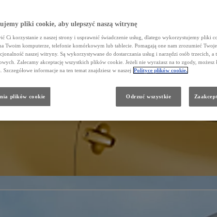
jemy pliki cookie, aby ulepszyć naszą witrynę
ć Ci korzystanie z naszej strony i usprawnić świadczenie usług, dlatego wykorzystujemy pliki co
na Twoim komputerze, telefonie komórkowym lub tablecie. Pomagają one nam zrozumieć Twoje 
cjonalność naszej witryny. Są wykorzystywane do dostarczania usług i narzędzi osób trzecich, a 
wych. Zalecamy akceptację wszystkich plików cookie. Jeżeli nie wyrażasz na to zgody, możesz 
a. Szczegółowe informacje na ten temat znajdziesz w naszej
Polityce plików cookie.
nia plików cookie
Odrzuć wszystkie
Zaakcept