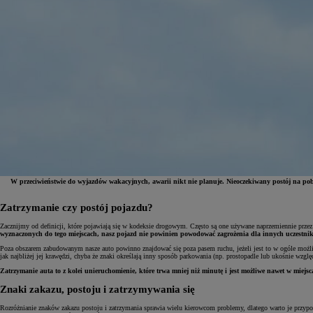
W przeciwieństwie do wyjazdów wakacyjnych, awarii nikt nie planuje. Nieoczekiwany postój na pob
Zatrzymanie czy postój pojazdu?
Od
81 900 zł
Zacznijmy od definicji, które pojawiają się w kodeksie drogowym. Często są one używane naprzemiennie przez
wyznaczonych do tego miejscach, nasz pojazd nie powinien powodować zagrożenia dla innych uczestnikó
Yaris Cross
HYBRID
Poza obszarem zabudowanym nasze auto powinno znajdować się poza pasem ruchu, jeżeli jest to w ogóle możli
jak najbliżej jej krawędzi, chyba że znaki określają inny sposób parkowania (np. prostopadle lub ukośnie wzgl
Zatrzymanie auta to z kolei unieruchomienie, które trwa mniej niż minutę i jest możliwe nawet w miejs
Znaki zakazu, postoju i zatrzymywania się
Rozróżnianie znaków zakazu postoju i zatrzymania sprawia wielu kierowcom problemy, dlatego warto je przy