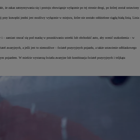
akt, że zakaz zatrzymywania się i postoju obowiązuje wyłącznie po tej stronie drogi, po której został ustawiony
przy krawędzi jezdni jest możliwy wyłącznie w miejscu, które nie zostało oddzielone ciągłą białą linią. Linia
i – zamiast rzucać się pod maskę w poszukiwaniu usterki lub obchodzić auto, aby ocenić uszkodzenia – w
eł awaryjnych, a jeśli jest to niemożliwe – świateł pozycyjnych pojazdu, a także ustawienie odblaskowego
ym pojazdem. W mieście wystarczą światła awaryjne lub kombinacja świateł pozycyjnych i trójkąta