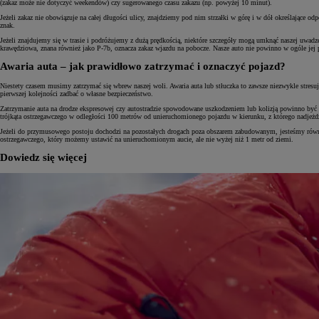
(zakaz może nie dotyczyć weekendów) czy sugerowanego czasu zakazu (np. powyżej 10 minut).
Jeżeli zakaz nie obowiązuje na całej długości ulicy, znajdziemy pod nim strzałki w górę i w dół określające od
znak.
Jeżeli znajdujemy się w trasie i podróżujemy z dużą prędkością, niektóre szczegóły mogą umknąć naszej uwadze.
krawędziowa, znana również jako P-7b, oznacza zakaz wjazdu na pobocze. Nasze auto nie powinno w ogóle jej p
Awaria auta – jak prawidłowo zatrzymać i oznaczyć pojazd?
Niestety czasem musimy zatrzymać się wbrew naszej woli. Awaria auta lub stłuczka to zawsze niezwykle stres
pierwszej kolejności zadbać o własne bezpieczeństwo.
Zatrzymanie auta na drodze ekspresowej czy autostradzie spowodowane uszkodzeniem lub kolizją powinno być w
trójkąta ostrzegawczego w odległości 100 metrów od unieruchomionego pojazdu w kierunku, z którego nadjeżdż
Jeżeli do przymusowego postoju dochodzi na pozostałych drogach poza obszarem zabudowanym, jesteśmy równie
ostrzegawczego, który możemy ustawić na unieruchomionym aucie, ale nie wyżej niż 1 metr od ziemi.
Dowiedz się więcej