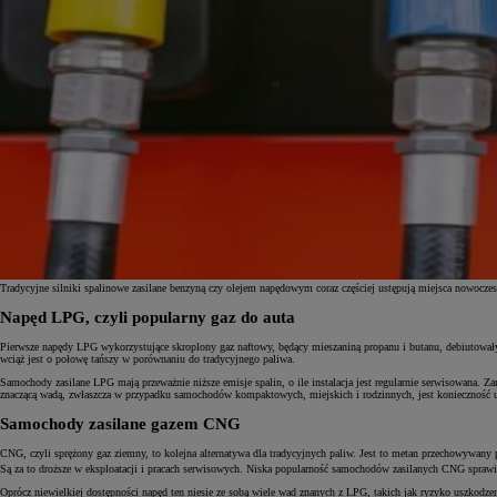
Tradycyjne silniki spalinowe zasilane benzyną czy olejem napędowym coraz częściej ustępują miejsca nowocz
Napęd LPG, czyli popularny gaz do auta
Od
81 900 zł
Pierwsze napędy LPG wykorzystujące skroplony gaz naftowy, będący mieszaniną propanu i butanu, debiutowały n
wciąż jest o połowę tańszy w porównaniu do tradycyjnego paliwa.
Yaris Cross
Samochody zasilane LPG mają przeważnie niższe emisje spalin, o ile instalacja jest regularnie serwisowana. Z
HYBRID
znaczącą wadą, zwłaszcza w przypadku samochodów kompaktowych, miejskich i rodzinnych, jest konieczność umi
Samochody zasilane gazem CNG
CNG, czyli sprężony gaz ziemny, to kolejna alternatywa dla tradycyjnych paliw. Jest to metan przechowywan
Są za to droższe w eksploatacji i pracach serwisowych. Niska popularność samochodów zasilanych CNG sprawia, 
Oprócz niewielkiej dostępności napęd ten niesie ze sobą wiele wad znanych z LPG, takich jak ryzyko uszkodzeni