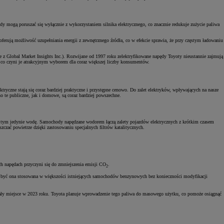
ydy mogą poruszać się wyłącznie z wykorzystaniem silnika elektrycznego, co znacznie redukuje zużycie paliwa
erują możliwość uzupełniania energii z zewnętrznego źródła, co w efekcie sprawia, że przy częstym ładowaniu
z Global Market Insights Inc.). Rozwijane od 1997 roku zelektryfikowane napędy Toyoty nieustannie zajmują
o czyni je atrakcyjnym wyborem dla coraz większej liczby konsumentów.
ryczne stają się coraz bardziej praktyczne i przystępne cenowo. Do zalet elektryków, wpływających na nasze
o te publiczne, jak i domowe, są coraz bardziej powszechne.
rzy tym jedynie wodę. Samochody napędzane wodorem łączą zalety pojazdów elektrycznych z krótkim czasem
szczać powietrze dzięki zastosowaniu specjalnych filtrów katalitycznych.
h napędach przyczyni się do zmniejszenia emisji CO
.
2
być ona stosowana w większości istniejących samochodów benzynowych bez konieczności modyfikacji
ały miejsce w 2023 roku. Toyota planuje wprowadzenie tego paliwa do masowego użytku, co pomoże osiągnąć