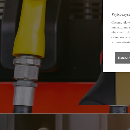
Wykorzystu
Chcemy ułatwi
umieszczane 
ulepszać funk
celów reklamo
ich ustawieni
Ustawie