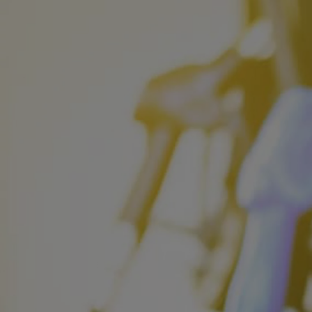
Od
105 300 zł
Corolla Hatchback
HYBRID