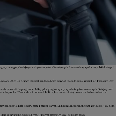
yjrzyjmy się najpopularniejszym rodzajom napędów alternatywnych, które możemy spotkać na polskich drogach.
zapłacić 70 gr. Co ciekawe, stosunek cen tych dwóch paliw od trzech dekad nie zmienił się. Popularny „gaz”
u może prowadzić do przegrzania silnika, pęknięcia głowicy czy wypalenia gniazd zaworowych. Kolejną, dość
 w bagażniku. Właściciele aut zasilanych LPG zapłacą również drożej za coroczne badanie techniczne.
aktycznie zerową ilość tlenków azotu i cząstek stałych. Silniki zasilane metanem pracują również o 40% ciszej.
 które są trzykrotnie cięższe od tych, w których przechowywany jest propan-butan.