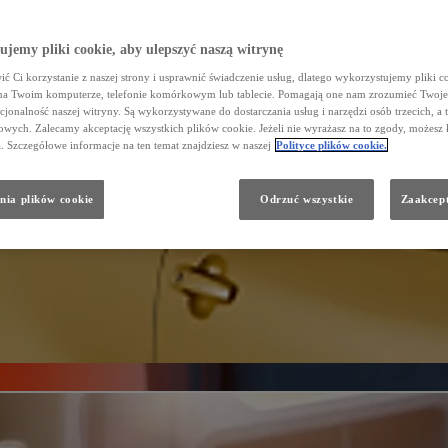
jemy pliki cookie, aby ulepszyć naszą witrynę
ć Ci korzystanie z naszej strony i usprawnić świadczenie usług, dlatego wykorzystujemy pliki co
na Twoim komputerze, telefonie komórkowym lub tablecie. Pomagają one nam zrozumieć Twoje 
cjonalność naszej witryny. Są wykorzystywane do dostarczania usług i narzędzi osób trzecich, a 
wych. Zalecamy akceptację wszystkich plików cookie. Jeżeli nie wyrażasz na to zgody, możesz 
a. Szczegółowe informacje na ten temat znajdziesz w naszej
Polityce plików cookie.
nia plików cookie
Odrzuć wszystkie
Zaakcept