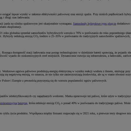
ie osiągać lepsze wyniki w zakresie efektywności paliwowej oraz emisji spalin. Przy niskich prędkościach hybr
g i długi czas ładowania.
acji jazda na silniku spalinowym jest okazjonalnie wymagana.
Samochody hybrydowe typu plug-in
dodatkowo of
ztami eksploatacji.
2021 roku globalna sprzedaż samochodów hybrydowych wzrosła o 76% w porównaniu do roku poprzedniego (dane 
ut. Hybrydy redukują emisję CO
średnio o 25–35% w porównaniu do tradycyjnych samochodów spalinowych, c
2
snąca dostępność stacji ładowania oraz postęp technologiczny w dziedzinie baterii sprawiają, że pojazdy elekt
iwość wjazdu do niskoemisyjnych stref miejskich. Dynamicznie rozwija się infrastruktura, a ładowarki, zarówn
łości. Wodorowe ogniwa paliwowe produkują energię elektryczną w wyniku reakcji wodoru z tlenem, emitując p
ują się negatywną emisją, co oznacza, że nie tylko nie zanieczyszczają środowiska, ale są w stanie również oczy
i w Polsce i Europie z pewnością przyczynią się do wzrostu popularności ogniw paliwowych.
ojazdów zelektryfikowanych czy napędzanych wodorem. Marka opracowuje też paliwo, które użyte w tradycyjnyc
 niskoemisyjną benzynę
, która redukuje emisję CO
o ponad 40% w porównaniu do tradycyjnego paliwa. Może 
2
m cyklu życia produktu. Współpraca między firmami rozpoczęła się w 2021 roku, a pierwsze testy drogowe mi