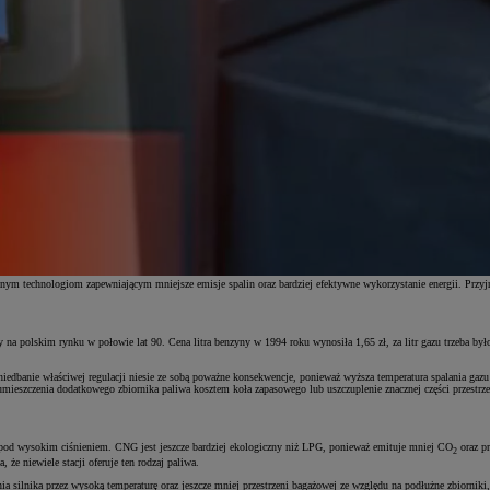
esnym technologiom zapewniającym mniejsze emisje spalin oraz bardziej efektywne wykorzystanie energii. Prz
a polskim rynku w połowie lat 90. Cena litra benzyny w 1994 roku wynosiła 1,65 zł, za litr gazu trzeba było 
aniedbanie właściwej regulacji niesie ze sobą poważne konsekwencje, ponieważ wyższa temperatura spalania gaz
eszczenia dodatkowego zbiornika paliwa kosztem koła zapasowego lub uszczuplenie znacznej części przestrzeni
y pod wysokim ciśnieniem. CNG jest jeszcze bardziej ekologiczny niż LPG, ponieważ emituje mniej CO
oraz pr
2
że niewiele stacji oferuje ten rodzaj paliwa.
a silnika przez wysoką temperaturę oraz jeszcze mniej przestrzeni bagażowej ze względu na podłużne zbiorniki,