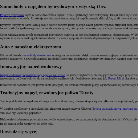
Samochody z napędem hybrydowym z wtyczką i bez
Pojazdy hybrydowe
łączą w sobie dwa źródła napędu: silnik spalinowy oraz elektryczny. Dzięki temu są w stan
w warunkach miejskich. Eliminują również największe bolączki współczesnych elektryków, czyli niewielki zasię
Hybrydy tradycyjne same ładują swoje baterie podczas jazdy, dlatego nawet podczas typowo miejskiej eksploat
baterii z silnika spalinowego można wcale nie korzystać, ciesząc się zeroemisyjną i cichą jazdą oraz niskimi kos
Coraz większa popularność technologii hybrydowej sprawia, że jest ona bardziej dostępna i dopracowana. W 
wysokie miejsca w rankingach niezawodności i cieszą się opinią doskonale dopracowanych i długowiecznych a
Auto z napędem elektrycznym
Od ponad dekady
samochody elektryczne
zyskują na popularności dzięki swoim zeroemisyjnym właściwościom. Ro
decyzje zakupowe, z pewnością należy też dodać liczne ulgi podatkowe, dopłaty czy darmowy parking oraz możl
Innowacyjny napęd wodorowy
Napęd wodorowy, wykorzystujący ogniwa paliwowe
, to jedna z najbardziej obiecujących technologii przysz
tankowania, porównywalnym do samochodów spalinowych. Dodatkowo takie auta jak
Toyota Mirai
charakteryz
Infrastruktura wodorowa jest jeszcze mało dostępna, ale szeroko zakrojone plany wykorzystania tej technologi
Tradycyjny napęd, rewolucyjne paliwo Toyoty
Toyota podchodzi do aspektów ekologicznych wielotorowo, dlatego skupia się nie tylko na rozwoju hybryd, p
W wyniku współpracy z amerykańskim gigantem energetycznym Chevron
Toyota stworzyła nową innowacyjną
silników czy wymiany pojazdów.
Niskoemisyjna benzyna powstaje z surowców odnawialnych, co przyczynia się do obniżenia emisji CO
w cały
2
jej cel neutralności węglowej do 2050 roku.
Dowiedz się więcej