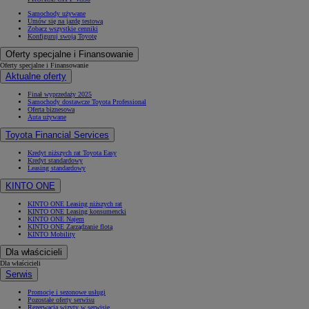
Samochody używane
Umów się na jazdę testową
Zobacz wszystkie cenniki
Konfiguruj swoją Toyotę
Oferty specjalne i Finansowanie
Oferty specjalne i Finansowanie
Aktualne oferty
Finał wyprzedaży 2025
Samochody dostawcze Toyota Professional
Oferta biznesowa
Auta używane
Toyota Financial Services
Kredyt niższych rat Toyota Easy
Kredyt standardowy
Leasing standardowy
KINTO ONE
KINTO ONE Leasing niższych rat
KINTO ONE Leasing konsumencki
KINTO ONE Najem
KINTO ONE Zarządzanie flotą
KINTO Mobility
Dla właścicieli
Dla właścicieli
Serwis
Promocje i sezonowe usługi
Pozostałe oferty serwisu
Rezerwacja wizyty w serwisie