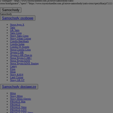
{"configure":"https://www.toyota-knedler.com.pl/nowe-samochody/yaris-
cross/konfigurator","specs":"https://www.toyota-knedler.com.pl/nowe-samochody/yaris-cross/specyfikacja"}}}}
Samochody
Samochody
Samochody osobowe
Nowe Aygo X
Yaris
GR Yaris
Yaris Cross
Nowy Yaris Cross
Nowy Urban Cruiser
Corolla Hatchback
Corolla Sedan
Corolla TS Kombi
Nowa Corolla Cross
Toyota C-HR
Toyota C-HR Plug-in
Nowa Toyota C-HR+
Nowa Toyota bZ4X
Nowa Toyota bZ4X Touring
Camry
Prius
Mirai
Nowy RAV4
Land Cruiser
Nowy GR GT
Samochody dostawcze
Hilux
Nowy Hilux
Nowy Hilux Electric
PROACE Max
PROACE
PROACE Verso
PROACE CITY
PROACE CITY Verso