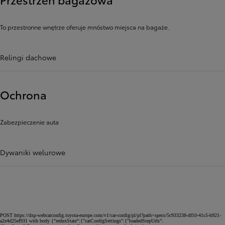
To przestronne wnętrze oferuje mnóstwo miejsca na bagaże.
Relingi dachowe
Ochrona
Zabezpieczenie auta
Dywaniki welurowe
POST https://dxp-webcarconfig.toyota-europe.com/v1/car-config/pl/pl?path=specs/5c933238-df10-41c5-b921-
a2e4d25ef931 with body {"reduxState":{"carConfigSettings":{"loadedStepUrls":