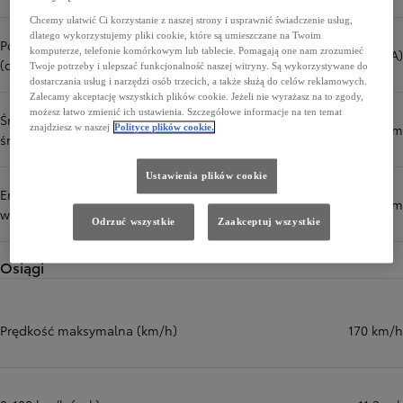
Chcemy ułatwić Ci korzystanie z naszej strony i usprawnić świadczenie usług,
dlatego wykorzystujemy pliki cookie, które są umieszczane na Twoim
Poziom hałasu podczas jazdy
komputerze, telefonie komórkowym lub tablecie. Pomagają one nam zrozumieć
68,0 dB(A)
(dB(A))
Twoje potrzeby i ulepszać funkcjonalność naszej witryny. Są wykorzystywane do
dostarczania usług i narzędzi osób trzecich, a także służą do celów reklamowych.
Zalecamy akceptację wszystkich plików cookie. Jeżeli nie wyrażasz na to zgody,
możesz łatwo zmienić ich ustawienia. Szczegółowe informacje na ten temat
Średnio (cykl mieszany, wartość
4,4 l/100 km
znajdziesz w naszej
Polityce plików cookie.
średnia) (l/100 km)
Ustawienia plików cookie
Emisja CO₂ (cykl mieszany,
100 g/km
wartość średnia) (g/km)
Odrzuć wszystkie
Zaakceptuj wszystkie
Osiągi
Prędkość maksymalna (km/h)
170 km/h