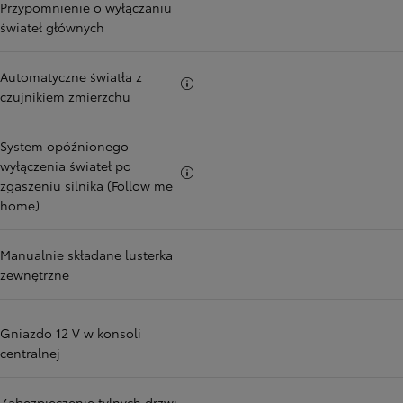
Przypomnienie o wyłączaniu
świateł głównych
Automatyczne światła z
Więcej informacji
czujnikiem zmierzchu
System opóźnionego
wyłączenia świateł po
Więcej informacji
zgaszeniu silnika (Follow me
home)
Manualnie składane lusterka
zewnętrzne
Gniazdo 12 V w konsoli
centralnej
Zabezpieczenie tylnych drzwi