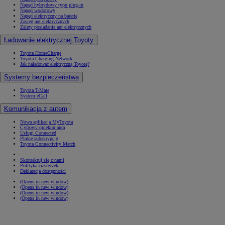
Napęd hybrydowy typu plug-in
Napęd wodorowy
Napęd elektryczny na baterię
Zasięg aut elektrycznych
Zalety posiadania aut elektrycznych
Ładowanie elektrycznej Toyoty
Toyota HomeCharge
Toyota Charging Network
Jak naładować elektryczną Toyotę?
Systemy bezpieczeństwa
Toyota T-Mate
System eCall
Komunikacja z autem
Nowa aplikacja MyToyota
Cyfrowy opiekun auta
Usługi Connected
Płatne subskrypcje
Toyota Connectivity Match
Skontaktuj się z nami
Polityka ciasteczek
Deklaracja dostępności
(Opens in new window)
(Opens in new window)
(Opens in new window)
(Opens in new window)