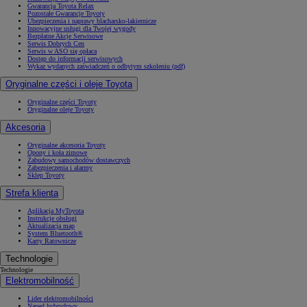
Gwarancja Toyota Relax
Pozostałe Gwarancje Toyoty
Ubezpieczenia i naprawy blacharsko-lakiernicze
Innowacyjne usługi dla Twojej wygody
Bezpłatne Akcje Serwisowe
Serwis Dobrych Cen
Serwis w ASO się opłaca
Dostęp do informacji serwisowych
Wykaz wydanych zaświadczeń o odbytym szkoleniu (pdf)
Oryginalne części i oleje Toyota
Oryginalne części Toyoty
Oryginalne oleje Toyoty
Akcesoria
Oryginalne akcesoria Toyoty
Opony i koła zimowe
Zabudowy samochodów dostawczych
Zabezpieczenia i alarmy
Sklep Toyoty
Strefa klienta
Aplikacja MyToyota
Instrukcje obsługi
Aktualizacja map
System Bluetooth®
Karty Ratownicze
Technologie
Technologie
Elektromobilność
Lider elektromobilności
Napęd hybrydowy