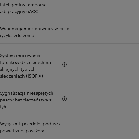
Inteligentny tempomat
adaptacyjny (iACC)
Wspomaganie kierownicy w razie
ryzyka zderzenia
System mocowania
fotelików dziecięcych na
Więcej informacji
skrajnych tylnych
siedzeniach (ISOFIX)
Sygnalizacja niezapiętych
Więcej informacji
pasów bezpieczeństwa z
tyłu
Wyłącznik przedniej poduszki
powietrznej pasażera