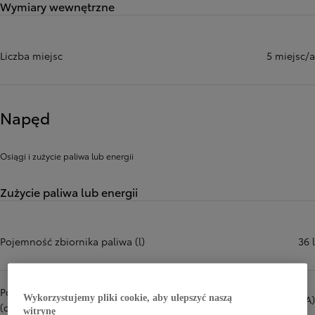
Wymiary wewnętrzne
Liczba miejsc
5 miejsc/a
Napęd
Osiągi i zużycie paliwa lub energii
Zużycie paliwa lub energii
Pojemność zbiornika paliwa (l)
36 l
Poziom hałasu na postoju
71,0 dB(A)
Wykorzystujemy pliki cookie, aby ulepszyć naszą
(dB(A))
witrynę