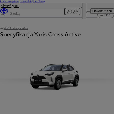
Przejdź do głównej zawartości
(Press Enter)
Skonfiguruj
Otwórz menu
Menu
Wyszukaj dane techniczne
Wróć do strony modelu
Specyfikacja Yaris Cross Active