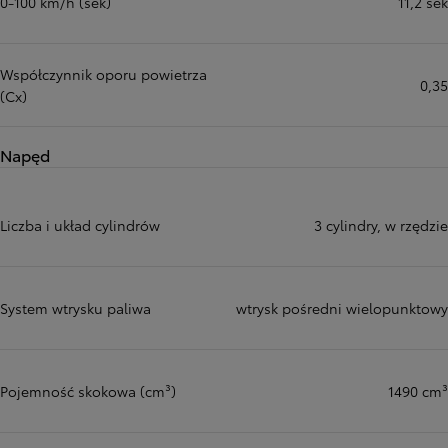
0-100 km/h (sek)
11,2 sek
Współczynnik oporu powietrza
0,35
(Cx)
Napęd
Liczba i układ cylindrów
3 cylindry, w rzędzie
System wtrysku paliwa
wtrysk pośredni wielopunktowy
Pojemność skokowa (cm³)
1490 cm³