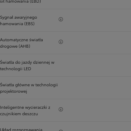
sił hamowania (EBD)
Sygnał awaryjnego
Więcej informacji
hamowania (EBS)
Automatyczne światła
Więcej informacji
drogowe (AHB)
Światła do jazdy dziennej w
technologii LED
Światła główne w technologii
projektorowej
Inteligentne wycieraczki z
Więcej informacji
czujnikiem deszczu
Układ rozpoznawania