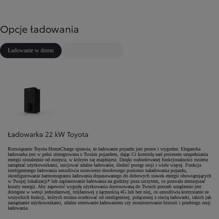
Opcje ładowania
Ładowanie w domu
Ładowarka 22 kW Toyota
Rozwiązanie Toyota HomeCharge sprawia, że ładowanie pojazdu jest proste i wygodne. Elegancka
ładowarka jest w pełni zintegrowana z Twoim pojazdem, dając Ci kontrolę nad procesem uzupełniania
energii niezależnie od miejsca, w którym się znajdujesz. Dzięki rozbudowanej funkcjonalności możesz
zarządzać użytkownikami, inicjować zdalne ładowanie, śledzić postęp sesji i wiele więcej. Funkcja
inteligentnego ładowania umożliwia ustawienie docelowego poziomu naładowania pojazdu,
skonfigurowanie harmonogramu ładowania dopasowanego do dobowych stawek energii obowiązujących
w Twojej lokalizacji* lub zaplanowanie ładowania na godziny poza szczytem, co pozwala zmniejszać
koszty energii. Aby zapewnić wygodę użytkowania dostosowaną do Twoich potrzeb urządzenie jest
dostępne w wersji jednofazowej, trójfazowej z łącznością 4G lub bez niej, co umożliwia korzystanie ze
wszystkich funkcji, których można oczekiwać od inteligentnej, połączonej z siecią ładowarki, takich jak
zarządzanie użytkownikami, zdalne sterowanie ładowaniem czy monitorowanie historii i przebiegu sesji
ładowania.