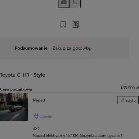
Zapisz na swoim koncie
Twój kod
Podsumowanie
Zakup za gotówkę
Toyota C-HR+
Style
165 900 zł
Cena początkowa
Napęd
Edytuj
Napęd
Electric
4X2
Napęd elektryczny 167 KM
,
Skrzynia automatyczna 1-