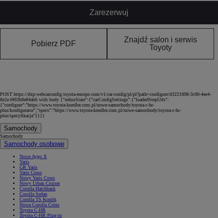
Zarezerwuj
Znajdź salon i serwis
Pobierz PDF
Toyoty
POST https://dxp-webcarconfig.toyota-europe.com/v1/car-config/pl/pl?path=configure/d3221898-3c90-4ee4-
8e2e-f493b8e84ab6 with body {"reduxState":{"carConfigSettings":{"loadedStepUrls":
{"configure":"https://www.toyota-knedler.com.pl/nowe-samochody/toyota-c-hr-
plus/konfigurator","specs":"https://www.toyota-knedler.com.pl/nowe-samochody/toyota-c-hr-
plus/specyfikacja"}}}}
Samochody
Samochody
Samochody osobowe
Nowe Aygo X
Yaris
GR Yaris
Yaris Cross
Nowy Yaris Cross
Nowy Urban Cruiser
Corolla Hatchback
Corolla Sedan
Corolla TS Kombi
Nowa Corolla Cross
Toyota C-HR
Toyota C-HR Plug-in