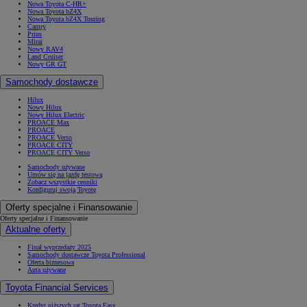
Nowa Toyota C-HR+
Nowa Toyota bZ4X
Nowa Toyota bZ4X Touring
Camry
Prius
Mirai
Nowy RAV4
Land Cruiser
Nowy GR GT
Samochody dostawcze
Hilux
Nowy Hilux
Nowy Hilux Electric
PROACE Max
PROACE
PROACE Verso
PROACE CITY
PROACE CITY Verso
Samochody używane
Umów się na jazdę testową
Zobacz wszystkie cenniki
Konfiguruj swoją Toyotę
Oferty specjalne i Finansowanie
Oferty specjalne i Finansowanie
Aktualne oferty
Finał wyprzedaży 2025
Samochody dostawcze Toyota Professional
Oferta biznesowa
Auta używane
Toyota Financial Services
Kredyt niższych rat Toyota Easy