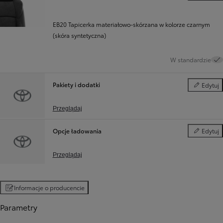
EB20 Tapicerka materiałowo-skórzana w kolorze czarnym
(skóra syntetyczna)
W standardzie
Pakiety i dodatki
Edytuj
Pakiety i d
Przeglądaj
Opcje ładowania
Edytuj
Opcje ład
Przeglądaj
Informacje o producencie
Parametry