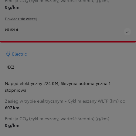
Emisja CO₂ (cykl mieszany, wartość średnia) (g/km)
0 g/km
Dowiedz się więcej
165 900 zł
Electric
4X2
Napęd elektryczny 224 KM
,
Skrzynia automatyczna 1-
stopniowa
Zasięg w trybie elektrycznym - Cykl mieszany WLTP (km) do
607 km
Emisja CO₂ (cykl mieszany, wartość średnia) (g/km)
0 g/km