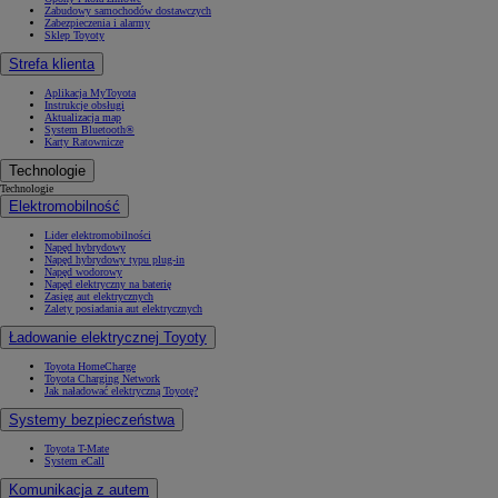
Zabudowy samochodów dostawczych
Zabezpieczenia i alarmy
Sklep Toyoty
Strefa klienta
Aplikacja MyToyota
Instrukcje obsługi
Aktualizacja map
System Bluetooth®
Karty Ratownicze
Technologie
Technologie
Elektromobilność
Lider elektromobilności
Napęd hybrydowy
Napęd hybrydowy typu plug-in
Napęd wodorowy
Napęd elektryczny na baterię
Zasięg aut elektrycznych
Zalety posiadania aut elektrycznych
Ładowanie elektrycznej Toyoty
Toyota HomeCharge
Toyota Charging Network
Jak naładować elektryczną Toyotę?
Systemy bezpieczeństwa
Toyota T-Mate
System eCall
Komunikacja z autem