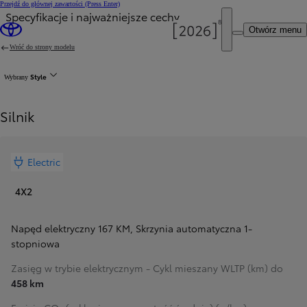
Przejdź do głównej zawartości
(Press Enter)
Specyfikacje i najważniejsze cechy
Otwórz menu
Wróć do strony modelu
Style
Wybrany
Silnik
Electric
4X2
Napęd elektryczny 167 KM
,
Skrzynia automatyczna 1-
stopniowa
Zasięg w trybie elektrycznym - Cykl mieszany WLTP (km) do
458 km