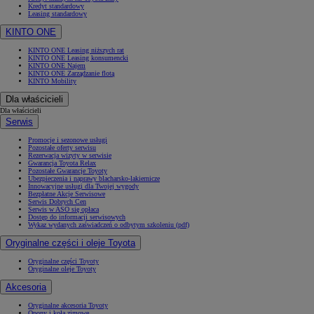
Kredyt standardowy
Leasing standardowy
KINTO ONE
KINTO ONE Leasing niższych rat
KINTO ONE Leasing konsumencki
KINTO ONE Najem
KINTO ONE Zarządzanie flotą
KINTO Mobility
Dla właścicieli
Dla właścicieli
Serwis
Promocje i sezonowe usługi
Pozostałe oferty serwisu
Rezerwacja wizyty w serwisie
Gwarancja Toyota Relax
Pozostałe Gwarancje Toyoty
Ubezpieczenia i naprawy blacharsko-lakiernicze
Innowacyjne usługi dla Twojej wygody
Bezpłatne Akcje Serwisowe
Serwis Dobrych Cen
Serwis w ASO się opłaca
Dostęp do informacji serwisowych
Wykaz wydanych zaświadczeń o odbytym szkoleniu (pdf)
Oryginalne części i oleje Toyota
Oryginalne części Toyoty
Oryginalne oleje Toyoty
Akcesoria
Oryginalne akcesoria Toyoty
Opony i koła zimowe