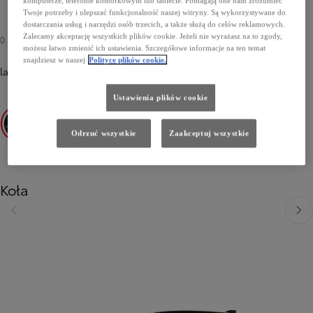
komputerze, telefonie komórkowym lub tablecie. Pomagają one nam zrozumieć
Twoje potrzeby i ulepszać funkcjonalność naszej witryny. Są wykorzystywane do
dostarczania usług i narzędzi osób trzecich, a także służą do celów reklamowych.
Zalecamy akceptację wszystkich plików cookie. Jeżeli nie wyrażasz na to zgody,
0 zł
-
3 500 zł
możesz łatwo zmienić ich ustawienia. Szczegółowe informacje na ten temat
znajdziesz w naszej
Polityce plików cookie.
lakier metalizowany
-
218 Attitude Black
0 zł
Ustawienia plików cookie
Odrzuć wszystkie
Zaakceptuj wszystkie
218 Attitude Black
089 Platinum White Pearl
1H5 Manhattan Grey
4Z3 Volcano Orange
6Y1 Mineral Mist
Koła
Poprzedni
Nast