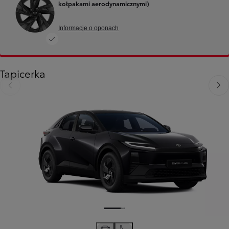
kołpakami aerodynamicznymi)
Informacje o oponach
Tapicerka
Poprzedni
Nast