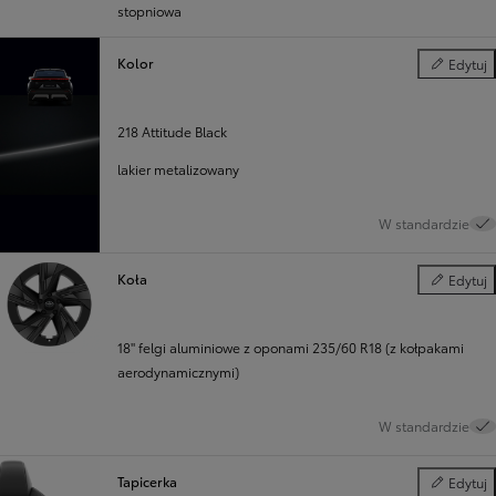
stopniowa
Kolor
Edytuj
Kolor
218 Attitude Black
lakier metalizowany
W standardzie
Koła
Edytuj
Koła
18" felgi aluminiowe z oponami 235/60 R18 (z kołpakami
aerodynamicznymi)
W standardzie
Tapicerka
Edytuj
Tapicerka