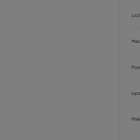
Licz
Mec
Poj
Łąc
Mak