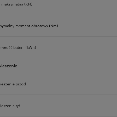
 maksymalna (KM)
symalny moment obrotowy (Nm)
emność baterii (kWh)
ieszenie
ieszenie przód
ieszenie tył