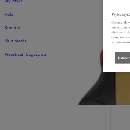
Stylistyka
Koła
Wykorzystu
Chcemy ułatwi
Komfort
umieszczane 
ulepszać funk
celów reklamo
Multimedia
ich ustawieni
Przestrzeń bagażowa
Ustawie