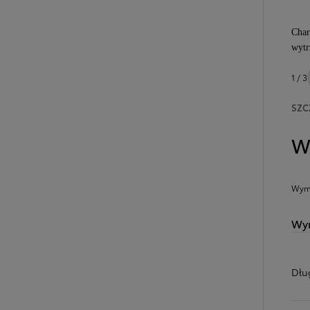
Char
wytr
1 / 3
SZC
W
Wymi
Wym
Dłu