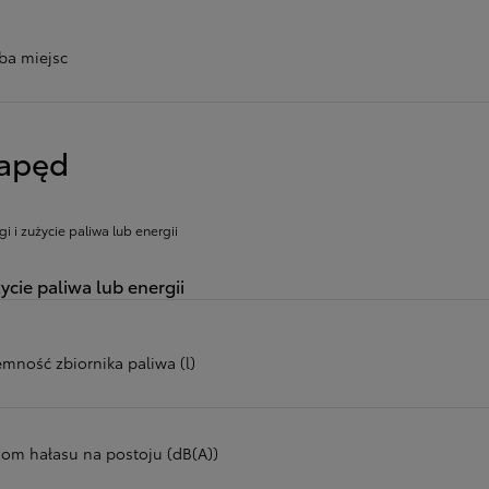
zba miejsc
apęd
gi i zużycie paliwa lub energii
ycie paliwa lub energii
emność zbiornika paliwa (l)
iom hałasu na postoju (dB(A))