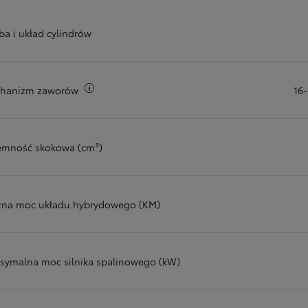
ba i układ cylindrów
Więcej informacji
hanizm zaworów
16
emność skokowa (cm³)
zna moc układu hybrydowego (KM)
symalna moc silnika spalinowego (kW)