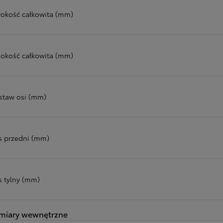
rokość całkowita (mm)
okość całkowita (mm)
staw osi (mm)
s przedni (mm)
s tylny (mm)
miary wewnętrzne