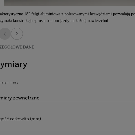
akterystyczne 18" felgi aluminiowe z polerowanymi krawędziami pozwalają por
zymała konstrukcja sprosta trudom jazdy na każdej nawierzchni.
Poprzedni
Następny
ZEGÓŁOWE DANE
ymiary
ary i masy
iary zewnętrzne
gość całkowita (mm)