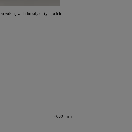
uszać się w doskonałym stylu, a ich
Za
C
Za
4600 mm
C