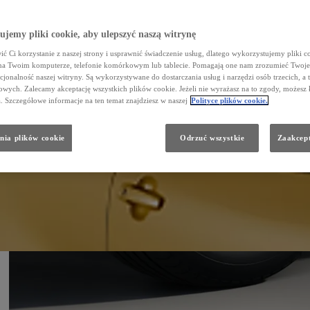
jemy pliki cookie, aby ulepszyć naszą witrynę
ć Ci korzystanie z naszej strony i usprawnić świadczenie usług, dlatego wykorzystujemy pliki co
na Twoim komputerze, telefonie komórkowym lub tablecie. Pomagają one nam zrozumieć Twoje 
cjonalność naszej witryny. Są wykorzystywane do dostarczania usług i narzędzi osób trzecich, a 
wych. Zalecamy akceptację wszystkich plików cookie. Jeżeli nie wyrażasz na to zgody, możesz 
a. Szczegółowe informacje na ten temat znajdziesz w naszej
Polityce plików cookie.
nia plików cookie
Odrzuć wszystkie
Zaakcept