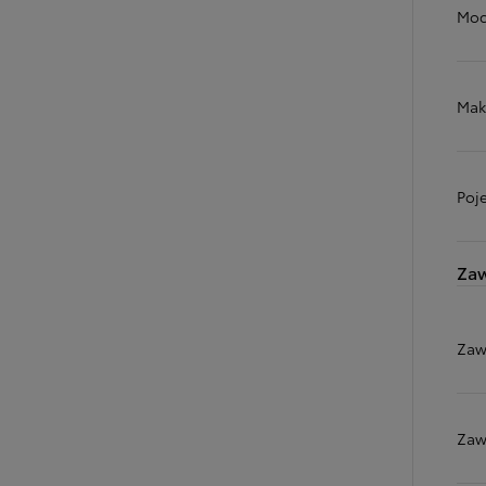
Moc
Od
105 300 zł
Mak
Corolla Hatchback
HYBRID
Poj
Zaw
Zaw
Zaw