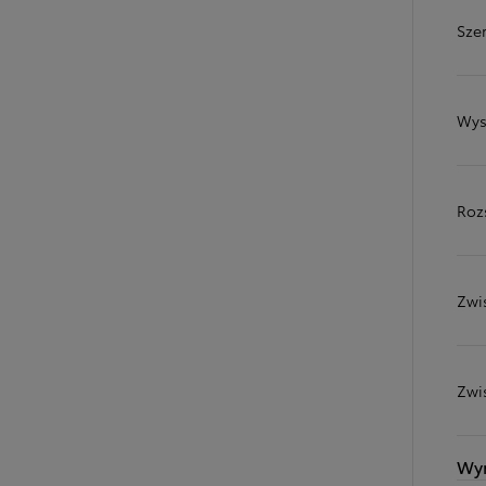
Sze
Wys
Roz
Zwi
Od
81 900 zł
Yaris Cross
HYBRID
Zwi
Wy