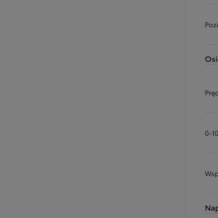
Poz
Osi
Prę
0-1
Wsp
Na