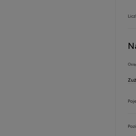
Lic
N
Osią
Zuż
Poj
Poz