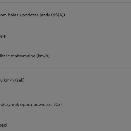
iom hałasu podczas jazdy (dB(A))
ągi
dkość maksymalna (km/h)
00 km/h (sek)
ółczynnik oporu powietrza (Cx)
pęd