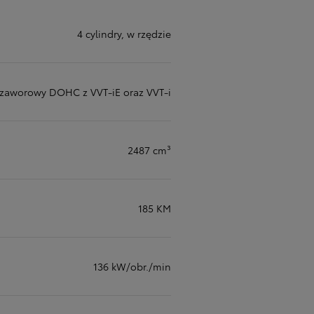
4 cylindry, w rzędzie
-zaworowy DOHC z VVT-iE oraz VVT-i
2487 cm³
185 KM
136 kW/obr./min