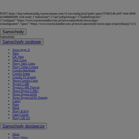
POST https://dxp-webcarconfig.toyota-europe.com/v1/car-config/pl/pl?path=specs/37d0214b-a347-4e4c-864f-
d14df8086d90 with body {"reduxState":{"carConfigSettings":{"loadedStepUrls":
{"configure":"https://www.toyota-knedler.com.pl/nowe-samochody/nowe-aygo-
x/konfigurator","specs":"https://www.toyota-knedler.com.pl/nowe-samochody/nowe-aygo-x/specyfikacja"}}}}
Samochody
Samochody
Samochody osobowe
Nowe Aygo X
Yaris
GR Yaris
Yaris Cross
Nowy Yaris Cross
Nowy Urban Cruiser
Corolla Hatchback
Corolla Sedan
Corolla TS Kombi
Nowa Corolla Cross
Toyota C-HR
Toyota C-HR Plug-in
Nowa Toyota C-HR+
Nowa Toyota bZ4X
Nowa Toyota bZ4X Touring
Camry
Prius
Mirai
Nowy RAV4
Land Cruiser
Nowy GR GT
Samochody dostawcze
Hilux
Nowy Hilux