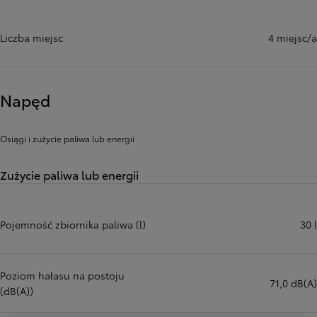
Liczba miejsc
4 miejsc/a
Napęd
Osiągi i zużycie paliwa lub energii
Zużycie paliwa lub energii
Pojemność zbiornika paliwa (l)
30 l
Poziom hałasu na postoju
71,0 dB(A)
(dB(A))