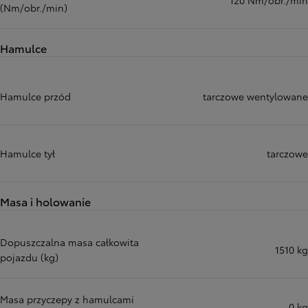
120 Nm/obr./min
(Nm/obr./min)
Hamulce
Hamulce przód
tarczowe wentylowane
Hamulce tył
tarczowe
Masa i holowanie
Dopuszczalna masa całkowita
1510 kg
pojazdu (kg)
Masa przyczepy z hamulcami
0 kg