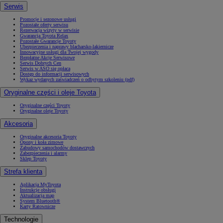
Serwis
Promocje i sezonowe usługi
Pozostałe oferty serwisu
Rezerwacja wizyty w serwisie
Gwarancja Toyota Relax
Pozostałe Gwarancje Toyoty
Ubezpieczenia i naprawy blacharsko-lakiernicze
Innowacyjne usługi dla Twojej wygody
Bezpłatne Akcje Serwisowe
Serwis Dobrych Cen
Serwis w ASO się opłaca
Dostęp do informacji serwisowych
Wykaz wydanych zaświadczeń o odbytym szkoleniu (pdf)
Oryginalne części i oleje Toyota
Oryginalne części Toyoty
Oryginalne oleje Toyoty
Akcesoria
Oryginalne akcesoria Toyoty
Opony i koła zimowe
Zabudowy samochodów dostawczych
Zabezpieczenia i alarmy
Sklep Toyoty
Strefa klienta
Aplikacja MyToyota
Instrukcje obsługi
Aktualizacja map
System Bluetooth®
Karty Ratownicze
Technologie