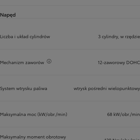
Napęd
Liczba i układ cylindrów
3 cylindry, w rzędzie
Więcej informacji
Mechanizm zaworów
12-zaworowy DOHC
System wtrysku paliwa
wtrysk pośredni wielopunktowy
Maksymalna moc (kW/obr./min)
68 kW/obr./min
Maksymalny moment obrotowy