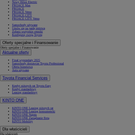
Nowy Hilux Electric
PROACE Max
PROACE
PROACE Verso
PROACE CITY
PROACE CITY Verso
Samochody używane
Umów się na jazdę testową
Zobacz wszystkie cenniki
Konfiguruj swoją Toyotę
Oferty specjalne i Finansowanie
Oferty specjalne i Finansowanie
Aktualne oferty
Finał wyprzedaży 2025
Samochody dostawcze Toyota Professional
Oferta biznesowa
Auta używane
Toyota Financial Services
Kredyt niższych rat Toyota Easy
Kredyt standardowy
Leasing standardowy
KINTO ONE
KINTO ONE Leasing niższych rat
KINTO ONE Leasing konsumencki
KINTO ONE Najem
KINTO ONE Zarządzanie flotą
KINTO Mobility
Dla właścicieli
Dla właścicieli