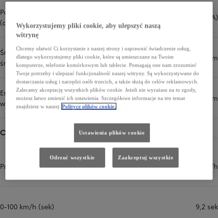
Poziom hałasu podczas jazdy
66,0 dB(A)
(dB(A))
Wykorzystujemy pliki cookie, aby ulepszyć naszą
witrynę
Chcemy ułatwić Ci korzystanie z naszej strony i usprawnić świadczenie usług,
Średnio (cykl mieszany, wartość
3,7 l/100 km
dlatego wykorzystujemy pliki cookie, które są umieszczane na Twoim
średnia) (l/100 km)
komputerze, telefonie komórkowym lub tablecie. Pomagają one nam zrozumieć
Twoje potrzeby i ulepszać funkcjonalność naszej witryny. Są wykorzystywane do
dostarczania usług i narzędzi osób trzecich, a także służą do celów reklamowych.
Zalecamy akceptację wszystkich plików cookie. Jeżeli nie wyrażasz na to zgody,
Emisja CO₂ (cykl mieszany,
85 g/km
możesz łatwo zmienić ich ustawienia. Szczegółowe informacje na ten temat
wartość średnia) (g/km)
znajdziesz w naszej
Polityce plików cookie.
Osiągi
Ustawienia plików cookie
Odrzuć wszystkie
Zaakceptuj wszystkie
Prędkość maksymalna (km/h)
172 km/h
0-100 km/h (sek)
9,2 sek