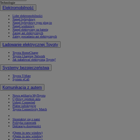
Technologie
Elektromobilność
Lider elektromobilności
Napęd hybrydowy
Napęd hybrydowy typu plug-in
Napęd wodorowy
Napęd elektryczny na baterię
Zasięg aut elektrycznych
Zalety posiadania aut elektrycznych
Ładowanie elektrycznej Toyoty
Toyota HomeCharge
Toyota Charging Network
Jak naładować elektryczną Toyotę?
Systemy bezpieczeństwa
Toyota T-Mate
System eCall
Komunikacja z autem
Nowa aplikacja MyToyota
Cyfrowy opiekun auta
Usługi Connected
Płatne subskrypcje
Toyota Connectivity Match
Skontaktuj się z nami
Polityka ciasteczek
Deklaracja dostępności
(Opens in new window)
(Opens in new window)
(Opens in new window)