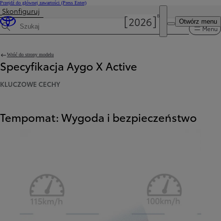
Przejdź do głównej zawartości
(Press Enter)
Skonfiguruj
Otwórz menu
Menu
Wyszukaj dane techniczne
Wróć do strony modelu
Specyfikacja Aygo X Active
KLUCZOWE CECHY
Tempomat: Wygoda i bezpieczeństwo