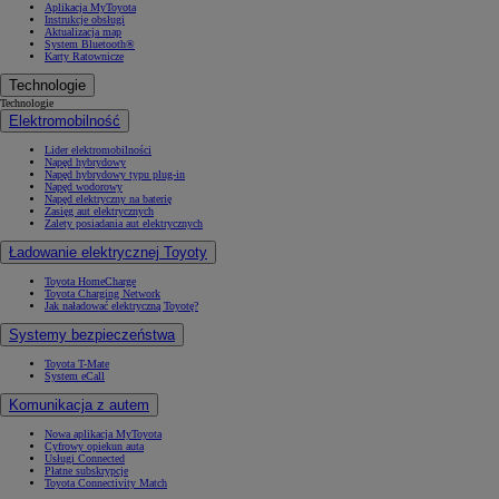
Aplikacja MyToyota
Instrukcje obsługi
Aktualizacja map
System Bluetooth®
Karty Ratownicze
Technologie
Technologie
Elektromobilność
Lider elektromobilności
Napęd hybrydowy
Napęd hybrydowy typu plug-in
Napęd wodorowy
Napęd elektryczny na baterię
Zasięg aut elektrycznych
Zalety posiadania aut elektrycznych
Ładowanie elektrycznej Toyoty
Toyota HomeCharge
Toyota Charging Network
Jak naładować elektryczną Toyotę?
Systemy bezpieczeństwa
Toyota T-Mate
System eCall
Komunikacja z autem
Nowa aplikacja MyToyota
Cyfrowy opiekun auta
Usługi Connected
Płatne subskrypcje
Toyota Connectivity Match