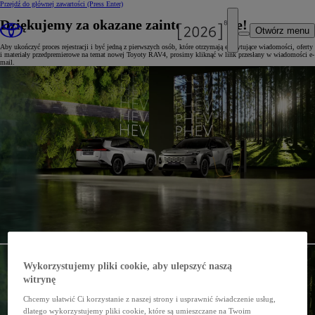
Przejdź do głównej zawartości
(Press Enter)
Dziękujemy za okazane zainteresowanie!
Otwórz menu
Aby ukończyć proces rejestracji i być jedną z pierwszych osób, które otrzymają ekscytujące wiadomości, oferty
i materiały przedpremierowe na temat nowej Toyoty RAV4, prosimy kliknąć w link przesłany w wiadomości e-
mail.
Wykorzystujemy pliki cookie, aby ulepszyć naszą
witrynę
Chcemy ułatwić Ci korzystanie z naszej strony i usprawnić świadczenie usług,
dlatego wykorzystujemy pliki cookie, które są umieszczane na Twoim