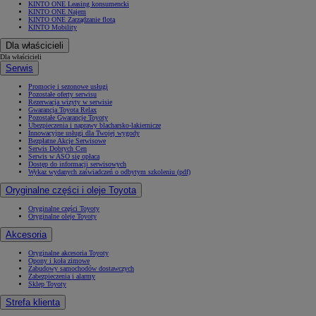
KINTO ONE Leasing konsumencki
KINTO ONE Najem
KINTO ONE Zarządzanie flotą
KINTO Mobility
Dla właścicieli
Dla właścicieli
Serwis
Promocje i sezonowe usługi
Pozostałe oferty serwisu
Rezerwacja wizyty w serwisie
Gwarancja Toyota Relax
Pozostałe Gwarancje Toyoty
Ubezpieczenia i naprawy blacharsko-lakiernicze
Innowacyjne usługi dla Twojej wygody
Bezpłatne Akcje Serwisowe
Serwis Dobrych Cen
Serwis w ASO się opłaca
Dostęp do informacji serwisowych
Wykaz wydanych zaświadczeń o odbytym szkoleniu (pdf)
Oryginalne części i oleje Toyota
Oryginalne części Toyoty
Oryginalne oleje Toyoty
Akcesoria
Oryginalne akcesoria Toyoty
Opony i koła zimowe
Zabudowy samochodów dostawczych
Zabezpieczenia i alarmy
Sklep Toyoty
Strefa klienta