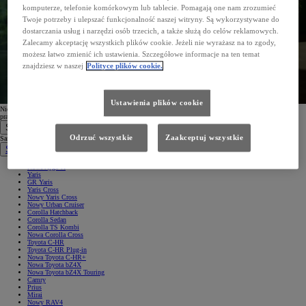
komputerze, telefonie komórkowym lub tablecie. Pomagają one nam zrozumieć
Twoje potrzeby i ulepszać funkcjonalność naszej witryny. Są wykorzystywane do
dostarczania usług i narzędzi osób trzecich, a także służą do celów reklamowych.
Zalecamy akceptację wszystkich plików cookie. Jeżeli nie wyrażasz na to zgody,
możesz łatwo zmienić ich ustawienia. Szczegółowe informacje na ten temat
znajdziesz w naszej
Polityce plików cookie.
Ustawienia plików cookie
Nie możesz znaleźć wiadomości? Sprawdź folder SPAM lub spróbuj zarejestrować się
ponownie
przy użyciu
prawidłowego adresu e-mail.
Samochody
Odrzuć wszystkie
Zaakceptuj wszystkie
Samochody
Samochody osobowe
Nowe Aygo X
Yaris
GR Yaris
Yaris Cross
Nowy Yaris Cross
Nowy Urban Cruiser
Corolla Hatchback
Corolla Sedan
Corolla TS Kombi
Nowa Corolla Cross
Toyota C-HR
Toyota C-HR Plug-in
Nowa Toyota C-HR+
Nowa Toyota bZ4X
Nowa Toyota bZ4X Touring
Camry
Prius
Mirai
Nowy RAV4