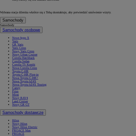
Wybrana stacja dilerska wkrótce się z Tobą skontaktuje, aby potwierdzić umówienie wizyty.
Samochody
Samochody
Samochody osobowe
Nowe Aygo X
Yaris
GR Yaris
Yaris Cross
Nowy Yaris Cross
Nowy Urban Cruiser
Corolla Hatchback
Corolla Sedan
Corolla TS Kombi
Nowa Corolla Cross
Toyota C-HR
Toyota C-HR Plug-in
Nowa Toyota C-HR+
Nowa Toyota bZ4X
Nowa Toyota bZ4X Touring
Camry
Prius
Mirai
Nowy RAV4
Land Cruiser
Nowy GR GT
Samochody dostawcze
Hilux
Nowy Hilux
Nowy Hilux Electric
PROACE Max
PROACE