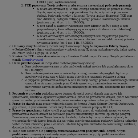
f RODO) (np. zapłata mandatu);
TCE przetwarza Twoje osobowe w celu oraz na następującej podstawie prawnej:
w celach analitycznych tj. w celu lepszego doboru usług do potrzeb klientów
Toyota, ogólnej optymalizacji produktów Toyota, optymalizacji procesów
obsługi, budowania wiedzy o klientach Toyota, analizy finansowej TCE oraz
sieci dilerskiej, będących realizacją naszego prawnie uzasadnionego interesu
(podstawa z art. 6 ust. 1 lit. f RODO);
w celu badań w zakresie wykonanych przez Dilerów umów i usług w tym
posprzedażnych, które odbywają się w związku z działaniem sieci dilerskiej)
(podstawa z art. 6 ust. 1 lit. f RODO);
w celach archiwalnych (dowodowych) będących realizacją naszego prawnie
uzasadnionego interesu zabezpieczenia informacji na wypadek prawnej potrzeby
wykazania faktów (art. 6 ust. 1 lit. f RODO);
Odbiorcy danych:
odbiorcą Twoich danych osobowych będą
Autoryzowani Dilerzy Toyoty
w Polsce (Dilerzy)
, firmy współpracujące w zakresie usług IT, usług marketingowych, badań rynku,
call center, spółki z grupy TOYOTA;
Kontakt:
W TCE można skontaktować się z Punktem Kontaktowym Ochrony Danych pod adresem
e-mail:
klient@toyota.pl
Okres przechowywania:
Twoje dane osobowe przechowywane są:
Dane osobowe przetwarzane w celu umówienia usługi serwisu lub przeglądu przez okres
do 6 miesięcy;
Dane osobowe przetwarzane w razie odbycia usługi serwisu lub przeglądu będziemy
przechowywać przez czas w jakim mogą ujawnić się roszczenia związane z usługą;
w przypadku przetwarzania danych w celu realizacji naszego prawnie uzasadnionego interesu
- przez okres do czasu złożenia przez Ciebie sprzeciwu, z zastrzeżeniem konieczności
przetwarzania danych do końca okresu niezbędnego do ustalenia, dochodzenia lub obrony
roszczeń.
Pouczenie o prawach:
posiadasz prawo dostępu do treści swoich danych oraz prawo ich
sprostowania, usunięcia, ograniczenia przetwarzania, prawo do przenoszenia danych, prawo wniesienia
sprzeciwu wobec przetwarzania danych, prawo wniesienia sprzeciwu wobec profilowania;
Prawo do skargi:
masz prawo wniesienia skargi do Prezesa Urzędu Ochrony Danych Osobowych,
gdy uznasz, iż przetwarzanie Twoich danych osobowych narusza przepisy RODO;
Prawo do sprzeciwu:
w każdej chwili przysługuje Tobie prawo do wniesienia sprzeciwu wobec
przetwarzania Twoich danych na podstawie prawnie uzasadnionego interesu, opisanego powyżej.
Przestaniemy przetwarzać Twoje dane w tych celach, chyba że będziemy w stanie wykazać, że
w stosunku do tych danych istnieją dla nas ważne prawnie uzasadnione podstawy, które są nadrzędne
wobec Twoich interesów, praw i wolności, lub dane będą nam niezbędne do ewentualnego ustalenia,
dochodzenia lub obrony roszczeń;
Twoje dane osobowe
nie podlegają zautomatyzowanemu podejmowaniu decyzji, w tym
profilowaniu
związanym z automatycznym podejmowaniem decyzji tj. profilowaniu które
odbywałoby się bez udziału człowieka.