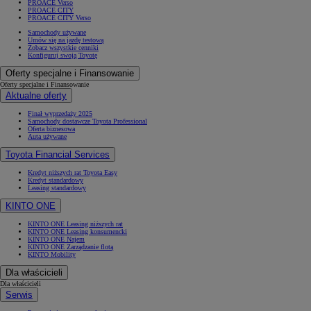
PROACE Verso
PROACE CITY
PROACE CITY Verso
Samochody używane
Umów się na jazdę testową
Zobacz wszystkie cenniki
Konfiguruj swoją Toyotę
Oferty specjalne i Finansowanie
Oferty specjalne i Finansowanie
Aktualne oferty
Finał wyprzedaży 2025
Samochody dostawcze Toyota Professional
Oferta biznesowa
Auta używane
Toyota Financial Services
Kredyt niższych rat Toyota Easy
Kredyt standardowy
Leasing standardowy
KINTO ONE
KINTO ONE Leasing niższych rat
KINTO ONE Leasing konsumencki
KINTO ONE Najem
KINTO ONE Zarządzanie flotą
KINTO Mobility
Dla właścicieli
Dla właścicieli
Serwis