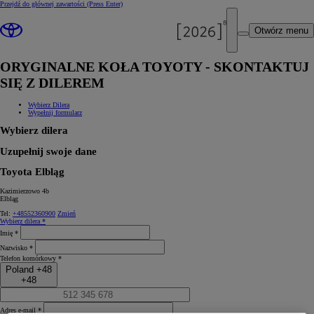
Przejdź do głównej zawartości
(Press Enter)
Otwórz menu
ORYGINALNE KOŁA TOYOTY - SKONTAKTUJ
SIĘ Z DILEREM
Wybierz Dilera
Wypełnij formularz
Wybierz dilera
Uzupełnij swoje dane
Toyota Elbląg
Kazimierzowo 4b
Elbląg
Tel:
+48552360900
Zmień
Wybierz dilera *
Imię *
Nazwisko *
Telefon komórkowy *
Poland +48
+48
Adres e-mail *