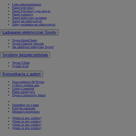
Lider elektromobilności
Napęd hybrydowy
Napęd hybrydowy typu plug-in
Napęd wodorowy
Napęd elektryczny na baterię
Zasięg aut elektrycznych
Zalety posiadania aut elektrycznych
Ładowanie elektrycznej Toyoty
Toyota HomeCharge
Toyota Charging Network
Jak naładować elektryczną Toyotę?
Systemy bezpieczeństwa
Toyota T-Mate
System eCall
Komunikacja z autem
Nowa aplikacja MyToyota
Cyfrowy opiekun auta
Usługi Connected
Płatne subskrypcje
Toyota Connectivity Match
Skontaktuj się z nami
Polityka ciasteczek
Deklaracja dostępności
(Opens in new window)
(Opens in new window)
(Opens in new window)
(Opens in new window)