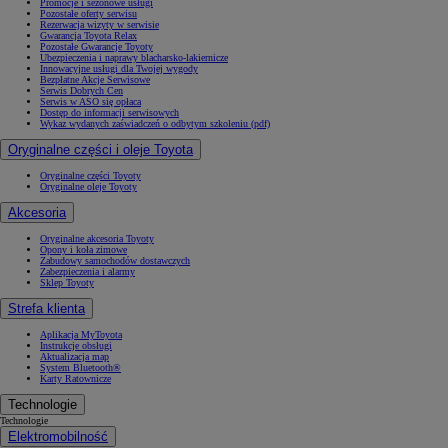
Promocje i sezonowe usługi
Pozostałe oferty serwisu
Rezerwacja wizyty w serwisie
Gwarancja Toyota Relax
Pozostałe Gwarancje Toyoty
Ubezpieczenia i naprawy blacharsko-lakiernicze
Innowacyjne usługi dla Twojej wygody
Bezpłatne Akcje Serwisowe
Serwis Dobrych Cen
Serwis w ASO się opłaca
Dostęp do informacji serwisowych
Wykaz wydanych zaświadczeń o odbytym szkoleniu (pdf)
Oryginalne części i oleje Toyota
Oryginalne części Toyoty
Oryginalne oleje Toyoty
Akcesoria
Oryginalne akcesoria Toyoty
Opony i koła zimowe
Zabudowy samochodów dostawczych
Zabezpieczenia i alarmy
Sklep Toyoty
Strefa klienta
Aplikacja MyToyota
Instrukcje obsługi
Aktualizacja map
System Bluetooth®
Karty Ratownicze
Technologie
Technologie
Elektromobilność