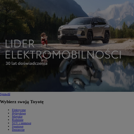
Sprawdź
Wybierz swoją Toyotę
Elektryczne
Hybrydowe
Miejskie
Rodzinne
SUV i terenowe
Sportowe
Dostawcze