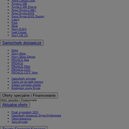
Nowa Corolla Cross
Toyota C-HR
Toyota C-HR Plug-in
Nowa Toyota C-HR+
Nowa Toyota bZ4X
Nowa Toyota bZ4X Touring
Camry
Prius
Mirai
Nowy RAV4
Land Cruiser
Nowy GR GT
Samochody dostawcze
Hilux
Nowy Hilux
Nowy Hilux Electric
PROACE Max
PROACE
PROACE Verso
PROACE CITY
PROACE CITY Verso
Samochody używane
Umów się na jazdę testową
Zobacz wszystkie cenniki
Konfiguruj swoją Toyotę
Oferty specjalne i Finansowanie
Oferty specjalne i Finansowanie
Aktualne oferty
Finał wyprzedaży 2025
Samochody dostawcze Toyota Professional
Oferta biznesowa
Auta używane