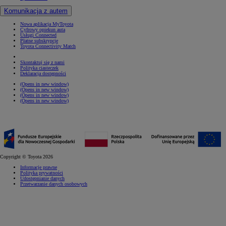
Komunikacja z autem
Nowa aplikacja MyToyota
Cyfrowy opiekun auta
Usługi Connected
Płatne subskrypcje
Toyota Connectivity Match
Skontaktuj się z nami
Polityka ciasteczek
Deklaracja dostępności
(Opens in new window)
(Opens in new window)
(Opens in new window)
(Opens in new window)
Copyright © Toyota 2026
Informacje prawne
Polityka prywatności
Udostępnianie danych
Przetwarzanie danych osobowych