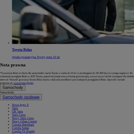
Toyota Relax
Opieka gwarancyjna Toyoty przez 10 lat
Nota prawna
*Gwarancja Relax to oferta dla samochodów marki Toyota w wieku do 10 lat i z przebiegiem do 185 000 km (co wystąpi najpierw). Po
wykonaniu przeglądu Relax w ASO Toyota, pojazd otrzymuje nową ochronę gwarancyjną, zazwyczaj na rok lub wymagany dla modelu
interwał. Ważność gwarancji Toyota Relax można cyklicznie przedłużać przy kolejnych przeglądach Relax. Sprawdź warunki
programu na:
www.toyota.pl/relax
Samochody
Samochody
Samochody osobowe
Nowe Aygo X
Yaris
GR Yaris
Yaris Cross
Nowy Yaris Cross
Nowy Urban Cruiser
Corolla Hatchback
Corolla Sedan
Corolla TS Kombi