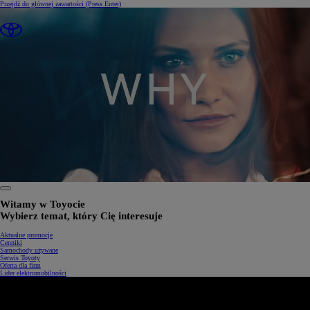
Przejdź do głównej zawartości
(Press Enter)
0:32 / 1:34
Witamy w Toyocie
Wybierz temat, który Cię interesuje
Aktualne promocje
Cenniki
Samochody używane
Serwis Toyoty
Oferta dla firm
Lider elektromobilności