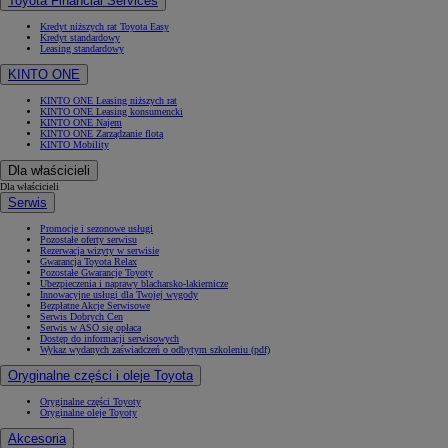
Toyota Financial Services
Kredyt niższych rat Toyota Easy
Kredyt standardowy
Leasing standardowy
KINTO ONE
KINTO ONE Leasing niższych rat
KINTO ONE Leasing konsumencki
KINTO ONE Najem
KINTO ONE Zarządzanie flotą
KINTO Mobility
Dla właścicieli
Dla właścicieli
Serwis
Promocje i sezonowe usługi
Pozostałe oferty serwisu
Rezerwacja wizyty w serwisie
Gwarancja Toyota Relax
Pozostałe Gwarancje Toyoty
Ubezpieczenia i naprawy blacharsko-lakiernicze
Innowacyjne usługi dla Twojej wygody
Bezpłatne Akcje Serwisowe
Serwis Dobrych Cen
Serwis w ASO się opłaca
Dostęp do informacji serwisowych
Wykaz wydanych zaświadczeń o odbytym szkoleniu (pdf)
Oryginalne części i oleje Toyota
Oryginalne części Toyoty
Oryginalne oleje Toyoty
Akcesoria