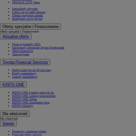
PROACE CITY Verso
Samochody używane
Umów się na jazdę testową
Zobacz wszystkie cenniki
Konfiguruj swoją Toyotę
Oferty specjalne i Finansowanie
Oferty specjalne i Finansowanie
Aktualne oferty
Finał wyprzedaży 2025
Samochody dostawcze Toyota Professional
Oferta biznesowa
Auta używane
Toyota Financial Services
Kredyt niższych rat Toyota Easy
Kredyt standardowy
Leasing standardowy
KINTO ONE
KINTO ONE Leasing niższych rat
KINTO ONE Leasing konsumencki
KINTO ONE Najem
KINTO ONE Zarządzanie flotą
KINTO Mobility
Dla właścicieli
Dla właścicieli
Serwis
Promocje i sezonowe usługi
Pozostałe oferty serwisu