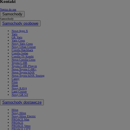
Kontakt
Napisz do nas
Samochody
Samochody
Samochody osobowe
Nowe Aygo X
Yaris
GR Yaris
Yaris Cross
Nowy Yaris Cross
Nowy Urban Cruiser
Corolla Hatchback
Corolla Sedan
Corolla TS Kombi
Nowa Corolla Cross
Toyota C-HR
Toyota C-HR Plug-in
Nowa Toyota C-HR+
Nowa Toyota bZ4X
Nowa Toyota bZ4X Touring
Camry
Prius
Mirai
Nowy RAV4
Land Cruiser
Nowy GR GT
Samochody dostawcze
Hilux
Nowy Hilux
Nowy Hilux Electric
PROACE Max
PROACE
PROACE Verso
PROACE CITY