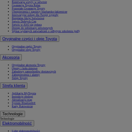
Rezerwacja wizyty w serwisie
Gwarancja Toyota Relax
Pozostałe Gwarancje Toyoty
Ubezpieczenia i naprawy blacharsko-lakiernicze
Innowacyjne usługi dla Twojej wygody
Bezpłatne Akcje Serwisowe
Serwis Dobrych Cen
Serwis w ASO się opłaca
Dostęp do informacji serwisowych
Wykaz wydanych zaświadczeń o odbytym szkoleniu (pdf)
Oryginalne części i oleje Toyota
Oryginalne części Toyoty
Oryginalne oleje Toyoty
Akcesoria
Oryginalne akcesoria Toyoty
Opony i koła zimowe
Zabudowy samochodów dostawczych
Zabezpieczenia i alarmy
Sklep Toyoty
Strefa klienta
Aplikacja MyToyota
Instrukcje obsługi
Aktualizacja map
System Bluetooth®
Karty Ratownicze
Technologie
Technologie
Elektromobilność
Lider elektromobilności