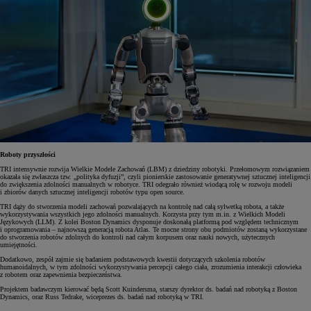
Roboty przyszłości
TRI intensywnie rozwija Wielkie Modele Zachowań (LBM) z dziedziny robotyki. Przełomowym rozwiązaniem
okazała się zwłaszcza tzw. „polityka dyfuzji”, czyli pionierskie zastosowanie generatywnej sztucznej inteligencji
do zwiększenia zdolności manualnych w robotyce. TRI odegrało również wiodącą rolę w rozwoju modeli
i zbiorów danych sztucznej inteligencji robotów typu open source.
TRI dąży do stworzenia modeli zachowań pozwalających na kontrolę nad całą sylwetką robota, a także
wykorzystywania wszystkich jego zdolności manualnych. Korzysta przy tym m.in. z Wielkich Modeli
Językowych (LLM). Z kolei Boston Dynamics dysponuje doskonałą platformą pod względem technicznym
i oprogramowania – najnowszą generacją robota Atlas. Te mocne strony obu podmiotów zostaną wykorzystane
do stworzenia robotów zdolnych do kontroli nad całym korpusem oraz nauki nowych, użytecznych
umiejętności.
Dodatkowo, zespół zajmie się badaniem podstawowych kwestii dotyczących szkolenia robotów
humanoidalnych, w tym zdolności wykorzystywania percepcji całego ciała, zrozumienia interakcji człowieka
z robotem oraz zapewnienia bezpieczeństwa.
Projektem badawczym kierować będą Scott Kuindersma, starszy dyrektor ds. badań nad robotyką z Boston
Dynamics, oraz Russ Tedrake, wiceprezes ds. badań nad robotyką w TRI.