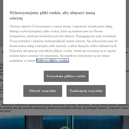
Wykorzystujemy pliki cookie, aby ulepszyć naszą
witrynę
Chcemy ułatwić Ci korzystanie z naszej strony i usprawnić świadczenie usług,
dlatego wykorzystujemy pliki cookie, które są umieszczane na Twoim
komputerze, telefonie komórkowym lub tablecie. Pomagają one nam zrozumieć
Twoje potrzeby i ulepszać funkcjonalność naszej witryny. Są wykorzystywane do
dostarczania usług i narzędzi osób trzecich, a także służą do celów reklamowych.
Zalecamy akceptację wszystkich plików cookie. Jeżeli nie wyrażasz na to zgody,
TRI, czyli Toyota Research Institute, i Boston Dynamics podpisały umowę o partnerstwie. Jego celem
jest przyspieszenie rozwoju robotów humanoidalnych zdolnych do wykonywania złożonych zadań
możesz łatwo zmienić ich ustawienia. Szczegółowe informacje na ten temat
i nauki nowych, przydatnych umiejętności manualnych.
znajdziesz w naszej
Polityce plików cookie.
Toyota Research Institute (TRI) jest jednym z globalnych liderów w dziedzinie sztucznej inteligencji, z kolei
Boston Dynamics to twórca przełomowych osiągnięć z dziedziny robotyki. Oba podmioty wspólnie stworzą
roboty, wykorzystując opracowane przez TRI Wielkie Modele Zachowań (LBM) oraz robota Atlas firmy Boston
Dynamics.
Ustawienia plików cookie
Robert Playter, dyrektor generalny Boston Dynamics, mówiąc o nowych wyzwaniach, podkreślił:
„To ekscytujący czas dla robotyki, a współpraca z TRI przyspieszy rozwój humanoidów. To rewelacyjny
przykład partnerstwa, w którym dwie firmy z silnym zapleczem badawczo-rozwojowym wspólnie mierzą się
Odrzuć wszystkie
Zaakceptuj wszystkie
z wyzwaniami i tworzą roboty rozwiązujące prawdziwe problemy”.
Gill Pratt, główny naukowiec i dyrektor generalny Toyota Research Institute, dodał:
„Możliwość wdrożenia najnowocześniejszej technologii sztucznej inteligencji TRI do robota Boston Dynamics
to przełom dla obu naszych organizacji, ponieważ pracujemy nad tym, by pomagać ludziom i poprawić jakość
ich życia”.