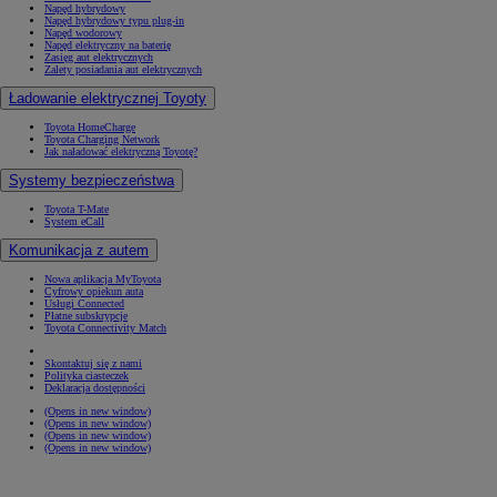
Napęd hybrydowy
Napęd hybrydowy typu plug-in
Napęd wodorowy
Napęd elektryczny na baterię
Zasięg aut elektrycznych
Zalety posiadania aut elektrycznych
Ładowanie elektrycznej Toyoty
Toyota HomeCharge
Toyota Charging Network
Jak naładować elektryczną Toyotę?
Systemy bezpieczeństwa
Toyota T-Mate
System eCall
Komunikacja z autem
Nowa aplikacja MyToyota
Cyfrowy opiekun auta
Usługi Connected
Płatne subskrypcje
Toyota Connectivity Match
Skontaktuj się z nami
Polityka ciasteczek
Deklaracja dostępności
(Opens in new window)
(Opens in new window)
(Opens in new window)
(Opens in new window)