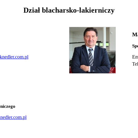
Dział blacharsko-lakierniczy
Ma
Sp
knedler.com.pl
Em
Te
rniczego
nedler.com.pl