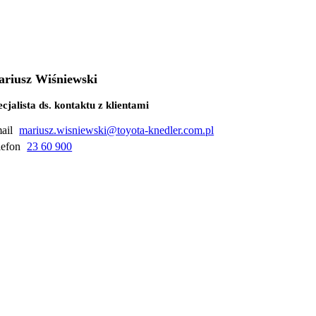
riusz Wiśniewski
ecjalista ds. kontaktu z klientami
ail
mariusz.wisniewski@toyota-knedler.com.pl
lefon
23 60 900